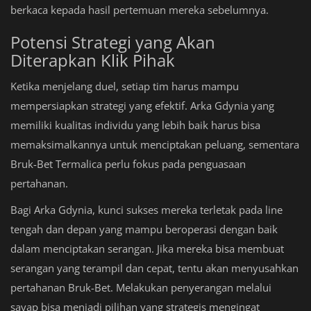
berkaca kepada hasil pertemuan mereka sebelumnya.
Potensi Strategi yang Akan
Diterapkan Klik Pihak
Ketika menjelang duel, setiap tim harus mampu
mempersiapkan strategi yang efektif. Arka Gdynia yang
memiliki kualitas individu yang lebih baik harus bisa
memaksimalkannya untuk menciptakan peluang, sementara
Bruk-Bet Termalica perlu fokus pada penguasaan
pertahanan.
Bagi Arka Gdynia, kunci sukses mereka terletak pada lin­e
tengah dan depan yang mampu beroperasi dengan baik
dalam menciptakan serangan. Jika mereka bisa membuat
serangan yang terampil dan cepat, tentu akan menyusahkan
pertahanan Bruk-Bet. Melakukan penyerangan melalui
sayap bisa menjadi pilihan yang strategis mengingat