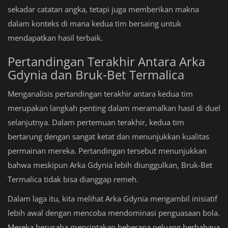
sekadar catatan angka, tetapi juga memberikan makna
dalam konteks di mana kedua tim bersaing untuk
mendapatkan hasil terbaik.
Pertandingan Terakhir Antara Arka
Gdynia dan Bruk-Bet Termalica
Menganalisis pertandingan terakhir antara kedua tim
merupakan langkah penting dalam meramalkan hasil di duel
selanjutnya. Dalam pertemuan terakhir, kedua tim
bertarung dengan sangat ketat dan menunjukkan kualitas
permainan mereka. Pertandingan tersebut menunjukkan
bahwa meskipun Arka Gdynia lebih diunggulkan, Bruk-Bet
Termalica tidak bisa dianggap remeh.
Dalam laga itu, kita melihat Arka Gdynia mengambil inisiatif
lebih awal dengan mencoba mendominasi penguasaan bola.
Mereka berusaha menciptakan beberapa peluang berbahaya