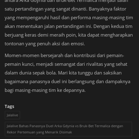
satu pertandingan yang sangat dinanti. Banyaknya faktor
yang mempengaruhi hasil dan performa masing-masing tim
akan menentukan jalan pertandingan ini. Dengan kedua tim
berjuang keras demi meraih poin, kita dapat mengharapkan
tontonan yang penuh aksi dan emosi.
Momen-momen bersejarah dan kontribusi dari pemain-
pemain kunci, menjadi semangat dari rivalitas yang sehat
dalam dunia sepak bola. Mari kita tunggu dan saksikan
bagaimana panasnya duel ini berlangsung dan dampaknya
bagi masing-masing tim ke depannya.
Tags
Jalalive
Jalalive Bahas Panasnya Duel Arka Gdynia vs Bruk-Bet Termalica dengan
Rekor Pertemuan yang Menarik Disimak