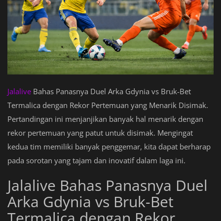
Jalalive
Bahas Panasnya Duel Arka Gdynia vs Bruk-Bet
Termalica dengan Rekor Pertemuan yang Menarik Disimak.
Pertandingan ini menjanjikan banyak hal menarik dengan
rekor pertemuan yang patut untuk disimak. Mengingat
kedua tim memiliki banyak penggemar, kita dapat berharap
pada sorotan yang tajam dan inovatif dalam laga ini.
Jalalive Bahas Panasnya Duel
Arka Gdynia vs Bruk-Bet
Termalica dengan Rekor