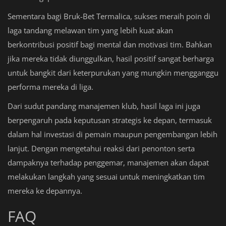
Sementara bagi Bruk-Bet Termalica, sukses meraih poin di
laga tandang melawan tim yang lebih kuat akan
berkontribusi positif bagi mental dan motivasi tim. Bahkan
jika mereka tidak diunggulkan, hasil positif sangat berharga
untuk bangkit dari keterpurukan yang mungkin mengganggu
performa mereka di liga.
Dari sudut pandang manajemen klub, hasil laga ini juga
berpengaruh pada keputusan strategis ke depan, termasuk
dalam hal investasi di pemain maupun pengembangan lebih
lanjut. Dengan mengetahui reaksi dari penonton serta
dampaknya terhadap penggemar, manajemen akan dapat
melakukan langkah yang sesuai untuk meningkatkan tim
mereka ke depannya.
FAQ