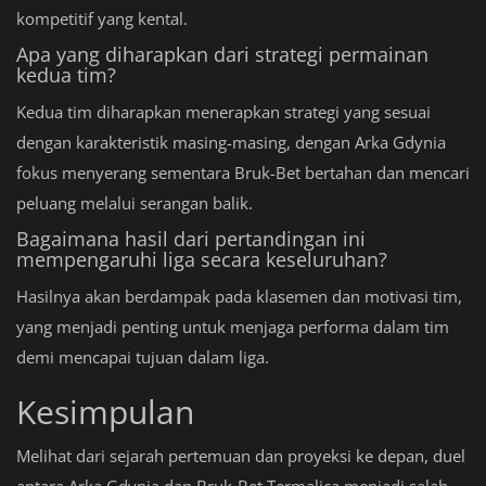
kompetitif yang kental.
Apa yang diharapkan dari strategi permainan
kedua tim?
Kedua tim diharapkan menerapkan strategi yang sesuai
dengan karakteristik masing-masing, dengan Arka Gdynia
fokus menyerang sementara Bruk-Bet bertahan dan mencari
peluang melalui serangan balik.
Bagaimana hasil dari pertandingan ini
mempengaruhi liga secara keseluruhan?
Hasilnya akan berdampak pada klasemen dan motivasi tim,
yang menjadi penting untuk menjaga performa dalam tim
demi mencapai tujuan dalam liga.
Kesimpulan
Melihat dari sejarah pertemuan dan proyeksi ke depan, duel
antara Arka Gdynia dan Bruk-Bet Termalica menjadi salah