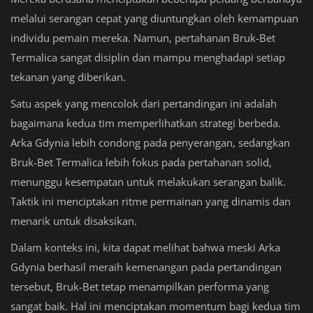
melalui serangan cepat yang diuntungkan oleh kemampuan
individu pemain mereka. Namun, pertahanan Bruk-Bet
Termalica sangat disiplin dan mampu menghadapi setiap
tekanan yang diberikan.
Satu aspek yang mencolok dari pertandingan ini adalah
bagaimana kedua tim memperlihatkan strategi berbeda.
Arka Gdynia lebih condong pada penyerangan, sedangkan
Bruk-Bet Termalica lebih fokus pada pertahanan solid,
menunggu kesempatan untuk melakukan serangan balik.
Taktik ini menciptakan ritme permainan yang dinamis dan
menarik untuk disaksikan.
Dalam konteks ini, kita dapat melihat bahwa meski Arka
Gdynia berhasil meraih kemenangan pada pertandingan
tersebut, Bruk-Bet tetap menampilkan performa yang
sangat baik. Hal ini menciptakan momentum bagi kedua tim