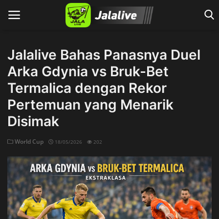
Jalalive Bahas Panasnya Duel
Arka Gdynia vs Bruk-Bet
Home
Termalica dengan Rekor
Pertemuan yang Menarik
Disimak
World Cup
18/05/2026
202