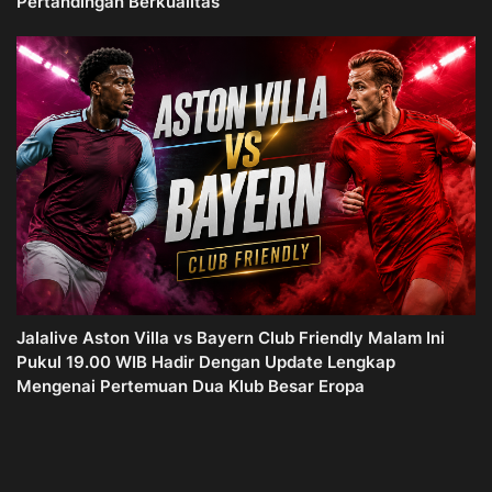
Pertandingan Berkualitas
Jalalive Aston Villa vs Bayern Club Friendly Malam Ini
Pukul 19.00 WIB Hadir Dengan Update Lengkap
Mengenai Pertemuan Dua Klub Besar Eropa