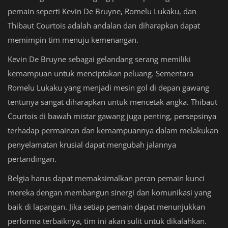
pemain seperti Kevin De Bruyne, Romelu Lukaku, dan
Thibaut Courtois adalah andalan dan diharapkan dapat
memimpin tim menuju kemenangan.
Kevin De Bruyne sebagai gelandang serang memiliki
kemampuan untuk menciptakan peluang. Sementara
Romelu Lukaku yang menjadi mesin gol di depan gawang
tentunya sangat diharapkan untuk mencetak angka. Thibaut
Courtois di bawah mistar gawang juga penting, persepsinya
terhadap permainan dan kemampuannya dalam melakukan
penyelamatan krusial dapat mengubah jalannya
pertandingan.
Belgia harus dapat memaksimalkan peran pemain kunci
mereka dengan membangun sinergi dan komunikasi yang
baik di lapangan. Jika setiap pemain dapat menunjukkan
performa terbaiknya, tim ini akan sulit untuk dikalahkan.