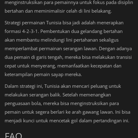
menginstruksikan para pemainnya untuk fokus pada disiplin
bertahan dan meminimalisir celah di lini belakang.
Strategi permainan Tunisia bisa jadi adalah menerapkan
formasi 4-2-3-1. Pembentukan dua gelandang bertahan
akan membantu melindungi lini pertahanan sekaligus
memperlambat permainan serangan lawan. Dengan adanya
dua pemain di garis tengah, mereka bisa melakukan transisi
cepat untuk menyerang, memanfaatkan kecepatan dan
keterampilan pemain sayap mereka.
Dalam strategi ini, Tunisia akan mencari peluang untuk
melakukan serangan balik. Setelah memenangkan
penguasaan bola, mereka bisa menginstruksikan para
pemain untuk segera berlari ke arah gawang lawan. Ini bisa
menjadi kunci untuk mencetak gol dalam pertandingan ini.
FAQ