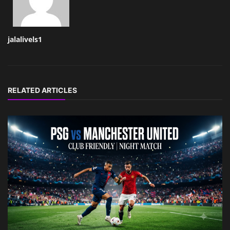
jalalivels1
RELATED ARTICLES