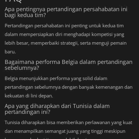
Apa pentingnya pertandingan persahabatan ini
bagi kedua tim?
Pertandingan persahabatan ini penting untuk kedua tim
dalam mempersiapkan diri menghadapi kompetisi yang
lebih besar, memperbaiki strategii, serta menguji pemain
baru.
Bagaimana performa Belgia dalam pertandingan
sebelumnya?
Belgia menunjukkan performa yang solid dalam
pertandingan sebelumnya dengan banyak kemenangan dan
kekuatan di lini depan.
Apa yang diharapkan dari Tunisia dalam
pertandingan ini?
Tunisia diharapkan bisa memberikan perlawanan yang kuat
dan menampilkan semangat juang yang tinggi meskipun