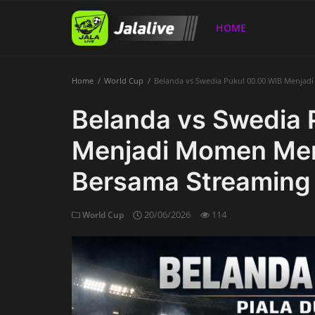
HOME
Home
World Cup
Belanda vs Swedia Pukul 00.00 WIB Menjadi
Home
Belanda vs Swedia 
Menjadi Momen Mena
Bersama Streaming 
20/06/2026
114
World Cup