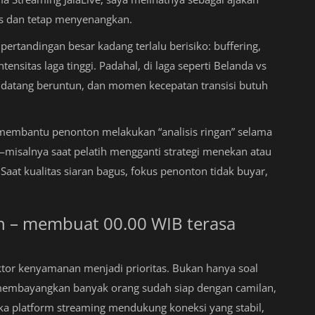
is dan tetap menyenangkan.
rtandingan besar kadang terlalu berisiko: buffering,
tensitas laga tinggi. Padahal, di laga seperti Belanda vs
 datang beruntun, dan momen kecepatan transisi butuh
membantu penonton melakukan “analisis ringan” selama
misalnya saat pelatih mengganti strategi menekan atau
 Saat kualitas siaran bagus, fokus penonton tidak buyar,
n – membuat 00.00 WIB terasa
ktor kenyamanan menjadi prioritas. Bukan hanya soal
a membayangkan banyak orang sudah siap dengan camilan,
ika platform streaming mendukung koneksi yang stabil,