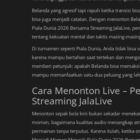
Belanda yang agresif tapi rapuh ketika transisi bi
bisa juga menjadi catatan. Dengan menonton Be
Piala Dunia 2026 Bersama Streaming JalaLive, pe
tentang kekuatan mental dan taktis masing-masing
Di turnamen seperti Piala Dunia, Anda tidak bis
karena mampu bertahan saat tertekan dan mengamb
memberi petunjuk: apakah Belanda bisa memaksim
mampu memanfaatkan satu-dua peluang yang lahir 
Cara Menonton Live – P
Streaming JalaLive
Menonton sepak bola kini bukan sekadar meneka
momen, bagaimana kualitas audio menangkap atm
permainan tanpa terputus. Karena itulah, ketika
Menjadi Momen Menarik Piala Dunia 2026 Bersama 