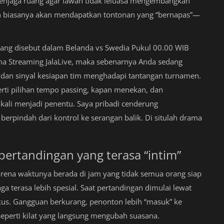
ra menjaga ruang agar lawan tidak leluasa mengembangkan
on biasanya akan mendapatkan tontonan yang “bernapas”—
ang disebut dalam Belanda vs Swedia Pukul 00.00 WIB
a Streaming JalaLive, maka sebenarnya Anda sedang
a dan sinyal kesiapan tim menghadapi tantangan turnamen.
erti pilihan tempo passing, kapan menekan, dan
kali menjadi penentu. Saya pribadi cenderung
erpindah dari kontrol ke serangan balik. Di situlah drama
ertandingan yang terasa “intim”
arena waktunya berada di jam yang tidak semua orang siap
ga terasa lebih spesial. Saat pertandingan dimulai lewat
kus. Gangguan berkurang, penonton lebih “masuk” ke
 seperti kilat yang langsung mengubah suasana.