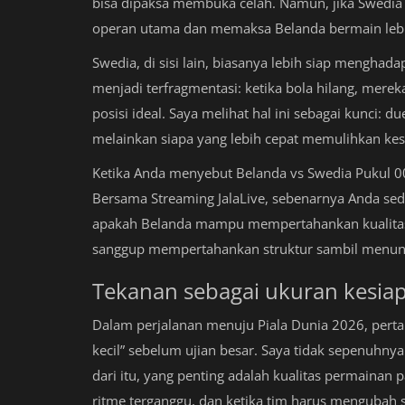
bisa dipaksa membuka celah. Namun, jika Swedia
operan utama dan memaksa Belanda bermain lebi
Swedia, di sisi lain, biasanya lebih siap menghada
menjadi terfragmentasi: ketika bola hilang, mere
posisi ideal. Saya melihat hal ini sebagai kunci: d
melainkan siapa yang lebih cepat memulihkan kes
Ketika Anda menyebut Belanda vs Swedia Pukul 
Bersama Streaming JalaLive, sebenarnya Anda se
apakah Belanda mampu mempertahankan kualitas 
sanggup mempertahankan struktur sambil menun
Tekanan sebagai ukuran kesiap
Dalam perjalanan menuju Piala Dunia 2026, perta
kecil” sebelum ujian besar. Saya tidak sepenuhnya 
dari itu, yang penting adalah kualitas permainan
ritme terganggu, dan ketika tim harus mengubah s