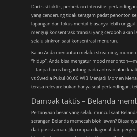
Dari sisi taktik, perbedaan intensitas pertandingan
yang cenderung tidak seragam padat penonton sepe
lapangan dan fokus mental biasanya lebih unggul
menguji konsentrasi: transisi yang ceroboh akan 
selalu sinkron saat konsentrasi menurun.
Kalau Anda menonton melalui streaming, momen 0
“hidup”. Anda bisa mengatur mood menonton—mis
—tanpa harus bergantung pada antrean atau kualit
vs Swedia Pukul 00.00 WIB Menjadi Momen Menari
terasa relevan: bukan hanya soal pertandingan, t
Dampak taktis – Belanda mem
Pertanyaan besar yang selalu muncul saat Belanda 
serangan Belanda memecah blok lawan? Biasanya
dari posisi aman. Jika umpan diagonal dan perge