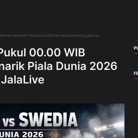
 Momen Menarik Piala Dunia 2026 Bersama Streaming JalaLive
P
Pukul 00.00 WIB
rik Piala Dunia 2026
F
JalaLive