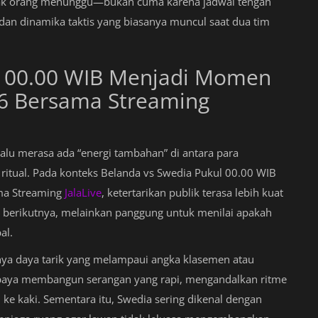
nyak orang menunggu—bukan cuma karena jadwal tengah
dan dinamika taktis yang biasanya muncul saat dua tim
l 00.00 WIB Menjadi Momen
26 Bersama Streaming
lalu merasa ada “energi tambahan” di antara para
ritual. Pada konteks Belanda vs Swedia Pukul 00.00 WIB
ma Streaming
JalaLive
, ketertarikan publik terasa lebih kuat
 berikutnya, melainkan panggung untuk menilai apakah
al.
nya daya tarik yang melampaui angka klasemen atau
 upaya membangun serangan yang rapi, mengandalkan ritme
ke kaki. Sementara itu, Swedia sering dikenal dengan