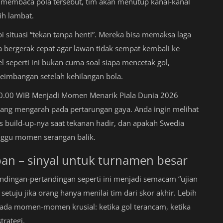
 membaca pola tersebut, tim akan menutup kanal-kanal
h lambat.
pi situasi “tekan tanpa henti”. Mereka bisa memaksa laga
ka bergerak cepat agar lawan tidak sempat kembali ke
uel seperti ini bukan cuma soal siapa mencetak gol,
eimbangan setelah kehilangan bola.
00.00 WIB Menjadi Momen Menarik Piala Dunia 2026
dang mengarah pada pertarungan gaya. Anda ingin melihat
build-up-nya saat tekanan hadir, dan apakah Swedia
ggu momen serangan balik.
an – sinyal untuk turnamen besar
ndingan-pertandingan seperti ini menjadi semacam “ujian
setuju jika orang hanya menilai tim dari skor akhir. Lebih
 pada momen-momen krusial: ketika gol terancam, ketika
trategi.