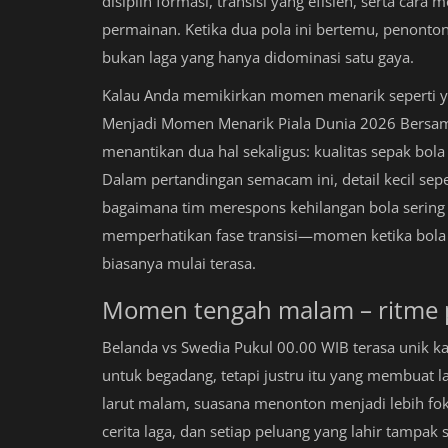
disiplin formasi, transisi yang efisien, serta ca
permainan. Ketika dua pola ini bertemu, penont
bukan laga yang hanya didominasi satu gaya.
Kalau Anda memikirkan momen menarik seperti y
Menjadi Momen Menarik Piala Dunia 2026 Bersam
menantikan dua hal sekaligus: kualitas sepak bol
Dalam pertandingan semacam ini, detail kecil sep
bagaimana tim merespons kehilangan bola sering 
memperhatikan fase transisi—momen ketika bola b
biasanya mulai terasa.
Momen tengah malam – ritme p
Belanda vs Swedia Pukul 00.00 WIB terasa unik k
untuk begadang, tetapi justru itu yang membuat la
larut malam, suasana menonton menjadi lebih fo
cerita laga, dan setiap peluang yang lahir tampak