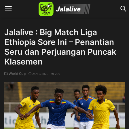
Jalalive : Big Match Liga
Ethiopia Sore Ini – Penantian
Home
Seru dan Perjuangan Puncak
Klasemen
World Cup
25/12/2025
269