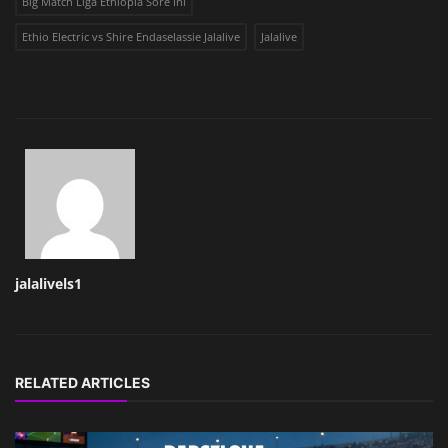
Big Match Liga Ethiopia Sore Ini
Ethio Electric vs Shire Endaselassie Jalalive
Jalalive
jalalivels1
RELATED ARTICLES