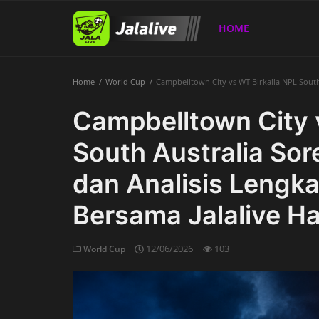
HOME
Home
World Cup
Campbelltown City vs WT Birkalla NPL South 
Home
Campbelltown City 
South Australia Sore
dan Analisis Lengk
Bersama Jalalive Har
12/06/2026
103
World Cup