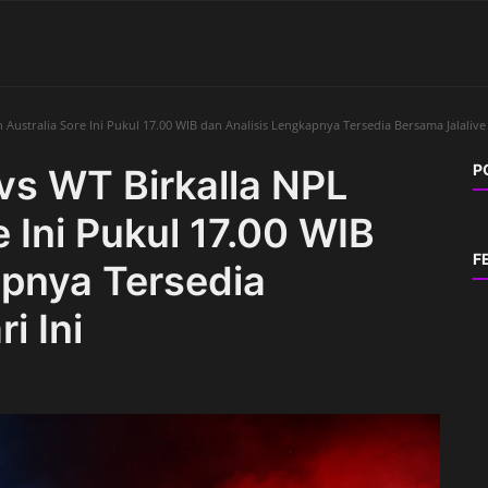
Australia Sore Ini Pukul 17.00 WIB dan Analisis Lengkapnya Tersedia Bersama Jalalive 
P
vs WT Birkalla NPL
 Ini Pukul 17.00 WIB
F
apnya Tersedia
i Ini