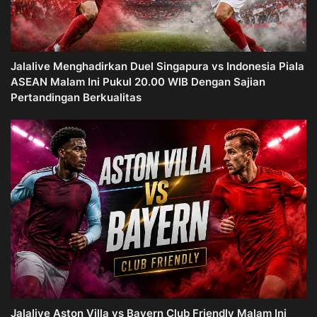
Jalalive Menghadirkan Duel Singapura vs Indonesia Piala
ASEAN Malam Ini Pukul 20.00 WIB Dengan Sajian
Pertandingan Berkualitas
Jalalive Aston Villa vs Bayern Club Friendly Malam Ini