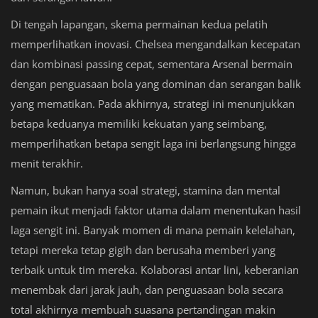
Di tengah lapangan, skema permainan kedua pelatih
memperlihatkan inovasi. Chelsea mengandalkan kecepatan
dan kombinasi passing cepat, sementara Arsenal bermain
dengan penguasaan bola yang dominan dan serangan balik
yang mematikan. Pada akhirnya, strategi ini menunjukkan
betapa keduanya memiliki kekuatan yang seimbang,
memperlihatkan betapa sengit laga ini berlangsung hingga
menit terakhir.
Namun, bukan hanya soal strategi, stamina dan mental
pemain ikut menjadi faktor utama dalam menentukan hasil
laga sengit ini. Banyak momen di mana pemain kelelahan,
tetapi mereka tetap gigih dan berusaha memberi yang
terbaik untuk tim mereka. Kolaborasi antar lini, keberanian
menembak dari jarak jauh, dan penguasaan bola secara
total akhirnya membuah suasana pertandingan makin