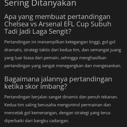
Sering Ditanyakan
Apa yang membuat pertandingan
Chelsea vs Arsenal EFL Cup Subuh
Tadi Jadi Laga Sengit?
Pertandingan ini menampilkan ketegangan tinggi, gol-gol
dramatis, strategi taktis dari kedua tim, dan semangat juang
yang luar biasa dari pemain, sehingga menghasilkan
pertandingan yang sangat menegangkan dan mengesankan.
Bagaimana jalannya pertandingan
ketika skor imbang?
Pertandingan berjalan sangat dinamis dan penuh tekanan.
Kedua tim saling berusaha mengontrol permainan dan
mencetak gol kemenangan, dengan strategi yang terus
diperbaiki dari bangku cadangan.