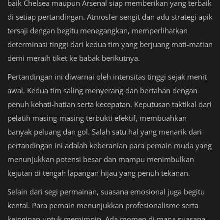
baik Chelsea maupun Arsenal siap memberikan yang terbaik
di setiap pertandingan. Atmosfer sengit dan adu strategi apik
tersaji dengan begitu menegangkan, memperlihatkan
determinasi tinggi dari kedua tim yang berjuang mati-matian
demi meraih tiket ke babak berikutnya.
Pertandingan ini diwarnai oleh intensitas tinggi sejak menit
awal. Kedua tim saling menyerang dan bertahan dengan
penuh kehati-hatian serta kecepatan. Keputusan taktikal dari
pelatih masing-masing terbukti efektif, membuahkan
banyak peluang dan gol. Salah satu hal yang menarik dari
pertandingan ini adalah keberanian para pemain muda yang
menunjukkan potensi besar dan mampu menimbulkan
kejutan di tengah lapangan hijau yang penuh tekanan.
Selain dari segi permainan, suasana emosional juga begitu
kental. Para pemain menunjukkan profesionalisme serta
keinginan untuk memimpin. Ada momen di mana suasana