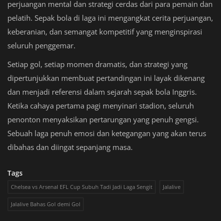
perjuangan mental dan strategi cerdas dari para pemain dan
pelatih. Sepak bola di laga ini mengangkat cerita perjuangan,
keberanian, dan semangat kompetitif yang menginspirasi
seluruh penggemar.
Setiap gol, setiap momen dramatis, dan strategi yang
dipertunjukkan membuat pertandingan ini layak dikenang
dan menjadi referensi dalam sejarah sepak bola Inggris.
Ketika cahaya pertama pagi menyinari stadion, seluruh
penonton menyaksikan pertarungan yang penuh gengsi.
Sebuah laga penuh emosi dan ketegangan yang akan terus
dibahas dan diingat sepanjang masa.
Tags
Chelsea vs Arsenal EFL Cup Subuh Tadi Jadi Laga Sengit
Jalalive
Jalalive Bahas Gol demi Gol