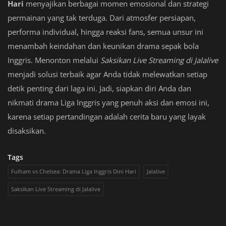
Hari
menyajikan berbagai momen emosional dan strategi
permainan yang tak terduga. Dari atmosfer persiapan,
performa individual, hingga reaksi fans, semua unsur ini
menambah keindahan dan keunikan drama sepak bola
Inggris. Menonton melalui
Saksikan Live Streaming di Jalalive
menjadi solusi terbaik agar Anda tidak melewatkan setiap
detik penting dari laga ini. Jadi, siapkan diri Anda dan
nikmati drama Liga Inggris yang penuh aksi dan emosi ini,
karena setiap pertandingan adalah cerita baru yang layak
disaksikan.
Tags
Fulham vs Chelsea: Drama Liga Inggris Dini Hari
Jalalive
Saksikan Live Streaming di Jalalive