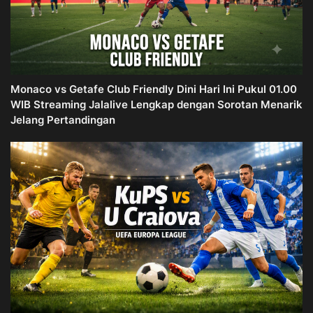
Monaco vs Getafe Club Friendly Dini Hari Ini Pukul 01.00
WIB Streaming Jalalive Lengkap dengan Sorotan Menarik
Jelang Pertandingan