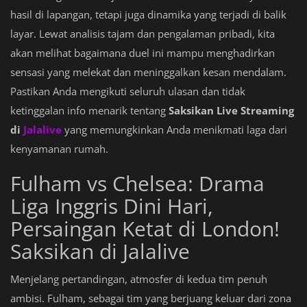
hasil di lapangan, tetapi juga dinamika yang terjadi di balik
layar. Lewat analisis tajam dan pengalaman pribadi, kita
akan melihat bagaimana duel ini mampu menghadirkan
sensasi yang melekat dan meninggalkan kesan mendalam.
Pastikan Anda mengikuti seluruh ulasan dan tidak
ketinggalan info menarik tentang
Saksikan Live Streaming
di
Jalalive
yang memungkinkan Anda menikmati laga dari
kenyamanan rumah.
Fulham vs Chelsea: Drama
Liga Inggris Dini Hari,
Persaingan Ketat di London!
Saksikan di Jalalive
Menjelang pertandingan, atmosfer di kedua tim penuh
ambisi. Fulham, sebagai tim yang berjuang keluar dari zona