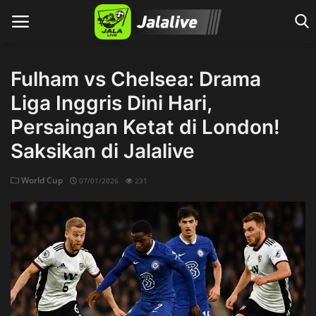
Fulham vs Chelsea: Drama
Liga Inggris Dini Hari,
Home
Persaingan Ketat di London!
Saksikan di Jalalive
World Cup
07/01/2026
231