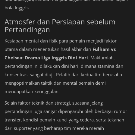
bola Inggris.
Atmosfer dan Persiapan sebelum
Pertandingan
Kesiapan mental dan fisik para pemain menjadi faktor
utama dalam menentukan hasil akhir dari
Fulham vs
Chelsea: Drama Liga Inggris Dini Hari
. Maklumlah,
pertandingan ini dilakukan dini hari, dimana stamina dan
konsentrasi sangat diuji. Pelatih dari kedua tim berusaha
mengoptimalkan taktik dan mental pemain demi
mendapatkan keunggulan.
Selain faktor teknik dan strategi, suasana jelang
pertandingan juga sangat dipengaruhi oleh berbagai rumor
transfer, kondisi pemain kunci yang cedera, serta tekanan
dari suporter yang berharap tim mereka meraih