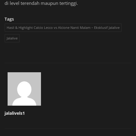
di level terendah maupun tertinggi.
Tags
Hasil & Highlight Calcio Lecco vs Alcione Nanti Malam – Eksklusif Jalalive
Jalalive
jalalivels1