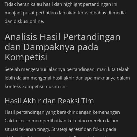
Tidak heran kalau hasil dan highlight pertandingan ini
menjadi pusat perhatian dan akan terus dibahas di media
dan diskusi online.
Analisis Hasil Pertandingan
dan Dampaknya pada
Kompetisi
Setelah mengetahui jalannya pertandingan, mari kita telaah
lebih dalam mengenai hasil akhir dan apa maknanya dalam
konteks kompetisi musim ini.
Hasil Akhir dan Reaksi Tim
Hasil pertandingan yang berakhir dengan kemenangan
Calcio Lecco memperlihatkan kekuatan mereka dalam
situasi tekanan tinggi. Strategi agresif dan fokus pada