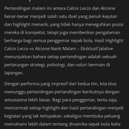
Pertandingan malam ini antara Calcio Lecco dan Alcione
benar-benar menjadi salah satu duel yang penuh kejutan
dan highlight menarik, yang tidak hanya meneguhkan posisi
mereka di kompetisi, tetapi juga memberikan pengalaman
berharga bagi semua penggemar sepak bola. Hasil Highlight
Calcio Lecco vs Alcione Nanti Malam – Eksklusif Jalalive
menunjukkan bahwa setiap pertandingan adalah sebuah
pertarungan strategi, psikologi, dan naluri bermain di
lapangan.
Dengan performa yang impresif dari kedua tim, kita bisa
menunggu pertandingan-pertandingan berikutnya dengan
antusiasme lebih besar. Bagi para penggemar, tentu saja,
mencermati setiap highlight dan hasil pertandingan menjadi
kegiatan yang tak terlupakan, sekaligus membuka peluang
memahami lebih dalam tentang dinamika sepak bola Italia