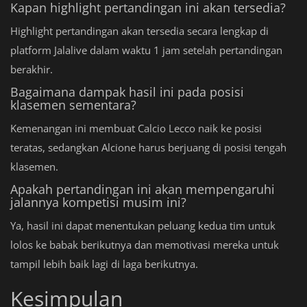
Kapan highlight pertandingan ini akan tersedia?
Highlight pertandingan akan tersedia secara lengkap di
platform Jalalive dalam waktu 1 jam setelah pertandingan
berakhir.
Bagaimana dampak hasil ini pada posisi
klasemen sementara?
Kemenangan ini membuat Calcio Lecco naik ke posisi
teratas, sedangkan Alcione harus berjuang di posisi tengah
klasemen.
Apakah pertandingan ini akan mempengaruhi
jalannya kompetisi musim ini?
Ya, hasil ini dapat menentukan peluang kedua tim untuk
lolos ke babak berikutnya dan memotivasi mereka untuk
tampil lebih baik lagi di laga berikutnya.
Kesimpulan