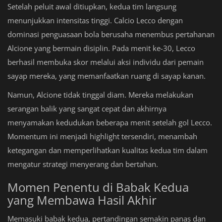
Setelah peluit awal ditiupkan, kedua tim langsung
menunjukkan intensitas tinggi. Calcio Lecco dengan
dominasi penguasaan bola berusaha menembus pertahanan
Alcione yang bermain disiplin. Pada menit ke-30, Lecco
berhasil membuka skor melalui aksi individu dari pemain
sayap mereka, yang memanfaatkan ruang di sayap kanan.
Namun, Alcione tidak tinggal diam. Mereka melakukan
serangan balik yang sangat cepat dan akhirnya
menyamakan kedudukan beberapa menit setelah gol Lecco.
Momentum ini menjadi highlight tersendiri, menambah
ketegangan dan memperlihatkan kualitas kedua tim dalam
mengatur strategi menyerang dan bertahan.
Momen Penentu di Babak Kedua
yang Membawa Hasil Akhir
Memasuki babak kedua, pertandingan semakin panas dan