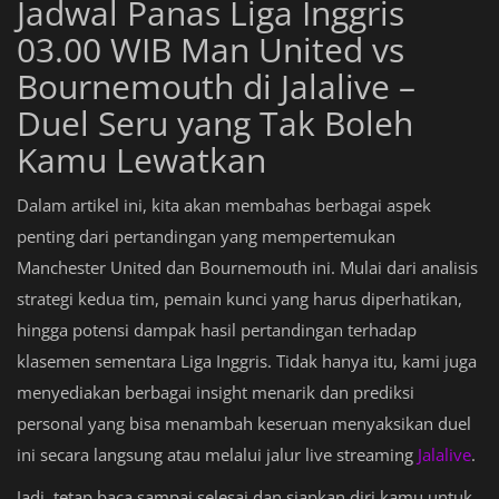
Jadwal Panas Liga Inggris
03.00 WIB Man United vs
Bournemouth di Jalalive –
Duel Seru yang Tak Boleh
Kamu Lewatkan
Dalam artikel ini, kita akan membahas berbagai aspek
penting dari pertandingan yang mempertemukan
Manchester United dan Bournemouth ini. Mulai dari analisis
strategi kedua tim, pemain kunci yang harus diperhatikan,
hingga potensi dampak hasil pertandingan terhadap
klasemen sementara Liga Inggris. Tidak hanya itu, kami juga
menyediakan berbagai insight menarik dan prediksi
personal yang bisa menambah keseruan menyaksikan duel
ini secara langsung atau melalui jalur live streaming
Jalalive
.
Jadi, tetap baca sampai selesai dan siapkan diri kamu untuk