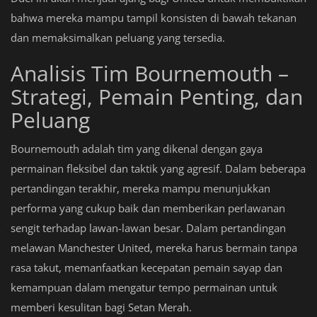
bahwa mereka mampu tampil konsisten di bawah tekanan
dan memaksimalkan peluang yang tersedia.
Analisis Tim Bournemouth –
Strategi, Pemain Penting, dan
Peluang
Bournemouth adalah tim yang dikenal dengan gaya
permainan fleksibel dan taktik yang agresif. Dalam beberapa
pertandingan terakhir, mereka mampu menunjukkan
performa yang cukup baik dan memberikan perlawanan
sengit terhadap lawan-lawan besar. Dalam pertandingan
melawan Manchester United, mereka harus bermain tanpa
rasa takut, memanfaatkan kecepatan pemain sayap dan
kemampuan dalam mengatur tempo permainan untuk
memberi kesulitan bagi Setan Merah.