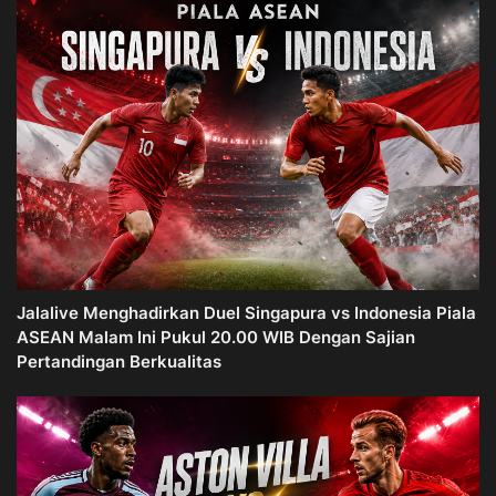
Jalalive Menghadirkan Duel Singapura vs Indonesia Piala
ASEAN Malam Ini Pukul 20.00 WIB Dengan Sajian
Pertandingan Berkualitas