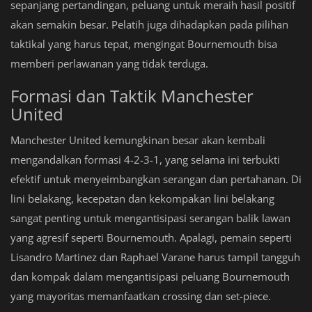
sepanjang pertandingan, peluang untuk meraih hasil positif
akan semakin besar. Pelatih juga dihadapkan pada pilihan
taktikal yang harus tepat, mengingat Bournemouth bisa
memberi perlawanan yang tidak terduga.
Formasi dan Taktik Manchester
United
Manchester United kemungkinan besar akan kembali
mengandalkan formasi 4-2-3-1, yang selama ini terbukti
efektif untuk menyeimbangkan serangan dan pertahanan. Di
lini belakang, kecepatan dan kekompakan lini belakang
sangat penting untuk mengantisipasi serangan balik lawan
yang agresif seperti Bournemouth. Apalagi, pemain seperti
Lisandro Martinez dan Raphael Varane harus tampil tangguh
dan kompak dalam mengantisipasi peluang Bournemouth
yang mayoritas memanfaatkan crossing dan set-piece.