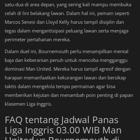
satu-dua di area depan, yang sering kali mampu membuka
celah di lini belakang lawan. Dalam hal ini, pemain seperti
Marcos Senesi dan Lloyd Kelly harus tampil disiplin dan
tegas dalam mengantisipasi peluang lawan serta menjaga
perimeter pertahanan mereka.
Dalam duel ini, Bournemouth perlu menampilkan mental
baja dan keberanian penuh untuk mencoba mengganggu
dominasi Man United. Mereka harus tampil agresif dengan
harapan memanfaatkan kekurangan lawan dan bersikap
taktis dalam mengelola tempo permainan agar bisa
memberikan kejutan dan menambah poin penting di papan
klasemen Liga Inggris.
FAQ tentang Jadwal Panas
Liga Inggris 03.00 WIB Man