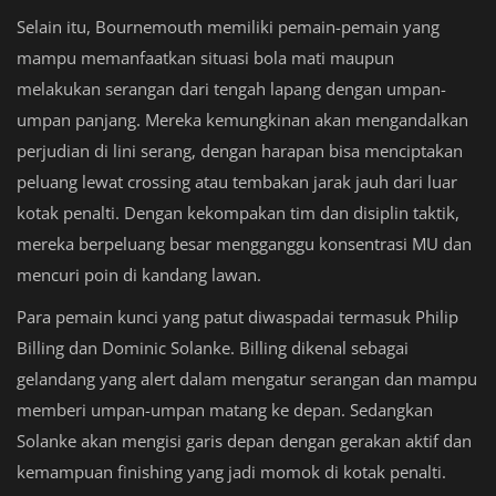
Selain itu, Bournemouth memiliki pemain-pemain yang
mampu memanfaatkan situasi bola mati maupun
melakukan serangan dari tengah lapang dengan umpan-
umpan panjang. Mereka kemungkinan akan mengandalkan
perjudian di lini serang, dengan harapan bisa menciptakan
peluang lewat crossing atau tembakan jarak jauh dari luar
kotak penalti. Dengan kekompakan tim dan disiplin taktik,
mereka berpeluang besar mengganggu konsentrasi MU dan
mencuri poin di kandang lawan.
Para pemain kunci yang patut diwaspadai termasuk Philip
Billing dan Dominic Solanke. Billing dikenal sebagai
gelandang yang alert dalam mengatur serangan dan mampu
memberi umpan-umpan matang ke depan. Sedangkan
Solanke akan mengisi garis depan dengan gerakan aktif dan
kemampuan finishing yang jadi momok di kotak penalti.