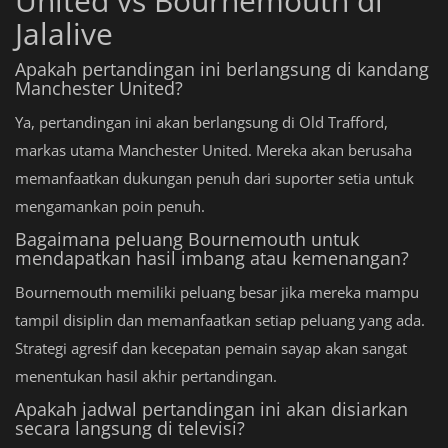
United vs Bournemouth di
Jalalive
Apakah pertandingan ini berlangsung di kandang
Manchester United?
Ya, pertandingan ini akan berlangsung di Old Trafford,
markas utama Manchester United. Mereka akan berusaha
memanfaatkan dukungan penuh dari suporter setia untuk
mengamankan poin penuh.
Bagaimana peluang Bournemouth untuk
mendapatkan hasil imbang atau kemenangan?
Bournemouth memiliki peluang besar jika mereka mampu
tampil disiplin dan memanfaatkan setiap peluang yang ada.
Strategi agresif dan kecepatan pemain sayap akan sangat
menentukan hasil akhir pertandingan.
Apakah jadwal pertandingan ini akan disiarkan
secara langsung di televisi?