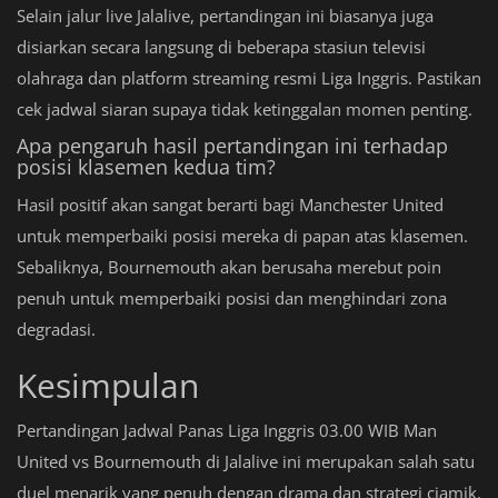
Selain jalur live Jalalive, pertandingan ini biasanya juga
disiarkan secara langsung di beberapa stasiun televisi
olahraga dan platform streaming resmi Liga Inggris. Pastikan
cek jadwal siaran supaya tidak ketinggalan momen penting.
Apa pengaruh hasil pertandingan ini terhadap
posisi klasemen kedua tim?
Hasil positif akan sangat berarti bagi Manchester United
untuk memperbaiki posisi mereka di papan atas klasemen.
Sebaliknya, Bournemouth akan berusaha merebut poin
penuh untuk memperbaiki posisi dan menghindari zona
degradasi.
Kesimpulan
Pertandingan Jadwal Panas Liga Inggris 03.00 WIB Man
United vs Bournemouth di Jalalive ini merupakan salah satu
duel menarik yang penuh dengan drama dan strategi ciamik.