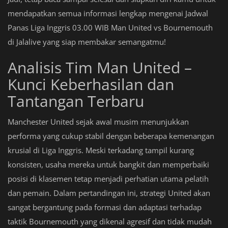
mendapatkan semua informasi lengkap mengenai Jadwal
Panas Liga Inggris 03.00 WIB Man United vs Bournemouth
di Jalalive yang siap membakar semangatmu!
Analisis Tim Man United –
Kunci Keberhasilan dan
Tantangan Terbaru
Manchester United sejak awal musim menunjukkan
performa yang cukup stabil dengan beberapa kemenangan
krusial di Liga Inggris. Meski terkadang tampil kurang
konsisten, usaha mereka untuk bangkit dan memperbaiki
posisi di klasemen tetap menjadi perhatian utama pelatih
dan pemain. Dalam pertandingan ini, strategi United akan
sangat bergantung pada formasi dan adaptasi terhadap
taktik Bournemouth yang dikenal agresif dan tidak mudah