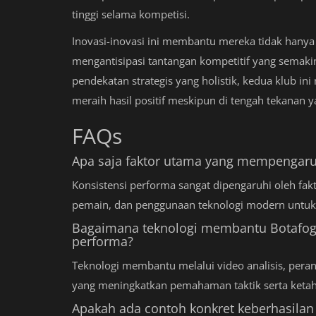
tinggi selama kompetisi.
Inovasi-inovasi ini membantu mereka tidak hanya
mengantisipasi tantangan kompetitif yang semak
pendekatan strategis yang holistik, kedua klub 
meraih hasil positif meskipun di tengah tekanan y
FAQs
Apa saja faktor utama yang mempengaru
Konsistensi performa sangat dipengaruhi oleh fakto
pemain, dan penggunaan teknologi modern untuk a
Bagaimana teknologi membantu Botafog
performa?
Teknologi membantu melalui video analisis, pera
yang meningkatkan pemahaman taktik serta keta
Apakah ada contoh konkret keberhasilan s