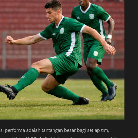
i performa adalah tantangan besar bagi setiap tim,