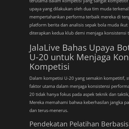
terutama dalam kompetisi yang sangat kompetitif
upaya yang dilakukan oleh dua tim muda terkenal
mempertahankan performa terbaik mereka di teng
platform berita dan analisis sepak bola muda iku
diterapkan kedua klub demi menjaga konsistensi t
JalaLive Bahas Upaya Bo
U-20 untuk Menjaga Kons
Kompetisi
Dalam kompetisi U-20 yang semakin kompetitif, 
faktor utama dalam menjaga konsistensi performa
20 tidak hanya fokus pada aspek teknik dan taktik,
Mereka memahami bahwa keberhasilan jangka pan
dan terus-menerus.
Pendekatan Pelatihan Berbasis 