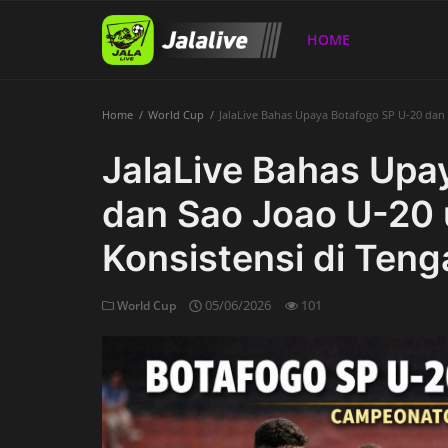
HOME
Home
World Cup
JalaLive Bahas Upaya Botafogo SP U-20 dan
Home
JalaLive Bahas Upa
dan Sao Joao U-20
Konsistensi di Teng
05/06/2026
101
World Cup