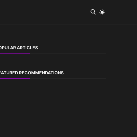
OPULAR ARTICLES
EATURED RECOMMENDATIONS