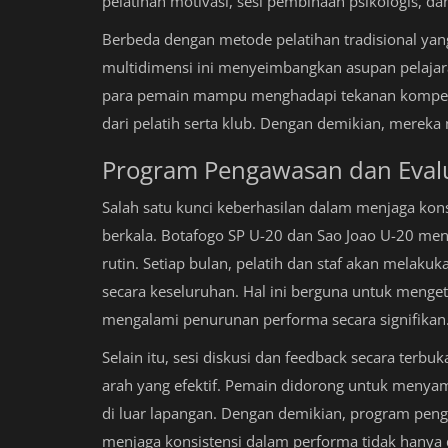
pelatihan motivasi, sesi pembinaan psikologis, da
Berbeda dengan metode pelatihan tradisional yang
multidimensi ini menyeimbangkan asupan pelajara
para pemain mampu menghadapi tekanan kompetisi,
dari pelatih serta klub. Dengan demikian, merek
Program Pengawasan dan Evalu
Salah satu kunci keberhasilan dalam menjaga kon
berkala. Botafogo SP U-20 dan Sao Joao U-20 men
rutin. Setiap bulan, pelatih dan staf akan mela
secara keseluruhan. Hal ini berguna untuk menge
mengalami penurunan performa secara signifikan
Selain itu, sesi diskusi dan feedback secara ter
arah yang efektif. Pemain didorong untuk meny
di luar lapangan. Dengan demikian, program peng
menjaga konsistensi dalam performa tidak hanya da