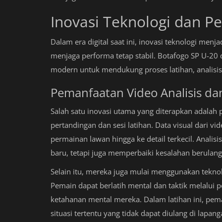
Inovasi Teknologi dan 
Dalam era digital saat ini, inovasi teknologi menja
menjaga performa tetap stabil. Botafogo SP U-20 
modern untuk mendukung proses latihan, analisi
Pemanfaatan Video Analisis dan
Salah satu inovasi utama yang diterapkan adalah 
pertandingan dan sesi latihan. Data visual dari
permainan lawan hingga ke detail terkecil. Analis
baru, tetapi juga memperbaiki kesalahan berulan
Selain itu, mereka juga mulai menggunakan teknolog
Pemain dapat berlatih mental dan taktik melalui
ketahanan mental mereka. Dalam latihan ini, pem
situasi tertentu yang tidak dapat diulang di lapan