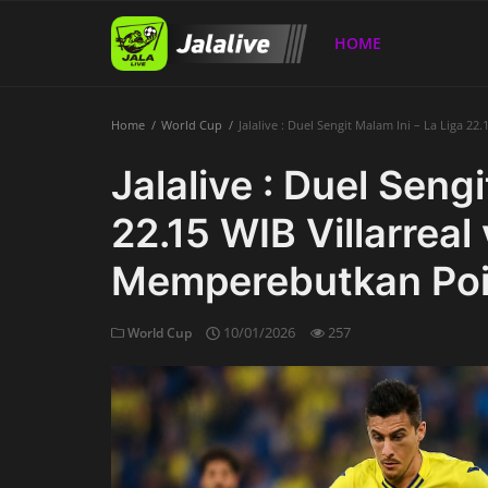
HOME
Home
World Cup
Jalalive : Duel Sengit Malam Ini – La Liga 
Home
Jalalive : Duel Sengi
22.15 WIB Villarreal
Memperebutkan Poi
10/01/2026
257
World Cup