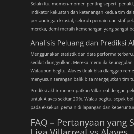
Selain itu, momen-momen penting seperti penalti
indikator kekuatan dan ketenangan kedua tim da
pertandingan krusial, seluruh pemain dan staf p
mereka, demi meraih kemenangan yang sangat ber
Analisis Peluang dan Prediksi A
Menggunakan statistik dan data performa terbaru
sedikit diunggulkan. Mereka memiliki keunggulan
Walaupun begitu, Alaves tidak bisa dianggap reme
menyusun serangan balik bisa mengejutkan tim t
Prediksi akhir menempatkan Villarreal dengan p
untuk Alaves sekitar 20%. Walau begitu, sepak bol
pada eksekusi pemain di lapangan dan keberuntun
FAQ – Pertanyaan yang S
Liga Villarreal vs Alaves