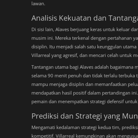
lawan.
Analisis Kekuatan dan Tantang
Di sisi lain, Alaves berjuang keras untuk keluar 
musim ini. Mereka terkenal dengan pertahanan y
disiplin. Itu menjadi salah satu keunggulan uta
Villarreal yang agresif, dan mencari celah untuk 
Tantangan utama bagi Alaves adalah bagaiman
selama 90 menit penuh dan tidak terlalu terbuka t
mampu menjaga disiplin dan memanfaatkan peluang
mendapatkan hasil positif dalam pertandingan ini
pemain dan menempatkan strategi defensif untuk 
Prediksi dan Strategi yang Mu
Mengamati kedalaman strategi kedua tim, prediks
kompetitif. Villarreal kemungkinan akan mengusu