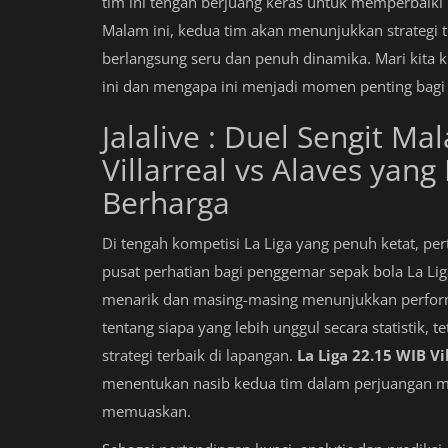
tim ini tengah berjuang keras untuk memperbaiki p
Malam ini, kedua tim akan menunjukkan strategi 
berlangsung seru dan penuh dinamika. Mari kita 
ini dan mengapa ini menjadi momen penting bagi
Jalalive : Duel Sengit Ma
Villarreal vs Alaves ya
Berharga
Di tengah kompetisi La Liga yang penuh ketat, pe
pusat perhatian bagi penggemar sepak bola La Lig
menarik dan masing-masing menunjukkan performa
tentang siapa yang lebih unggul secara statistik
strategi terbaik di lapangan.
La Liga 22.15 WIB Vi
menentukan nasib kedua tim dalam perjuangan m
memuaskan.