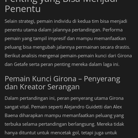
Penentu
Selain strategi, pemain individu di kedua tim bisa menjadi
penentu utama dalam jalannya pertandingan. Performa
pemain yang tampil impresif dan mampu memanfaatkan
peluang bisa mengubah jalannya permainan secara drastis.
Berikut analisis mengenai pemain-pemain kunci dari Girona
dan Getafe serta peran penting mereka dalam laga ini.
Pemain Kunci Girona – Penyerang
dan Kreator Serangan
Dalam pertandingan ini, peran penyerang utama Girona
sangat vital. Pemain seperti Alejandro Guidetti dan Alex
Baena diharapkan mampu memanfaatkan peluang yang
terbuka selama pertandingan berlangsung. Mereka tidak
hanya dituntut untuk mencetak gol, tetapi juga untuk