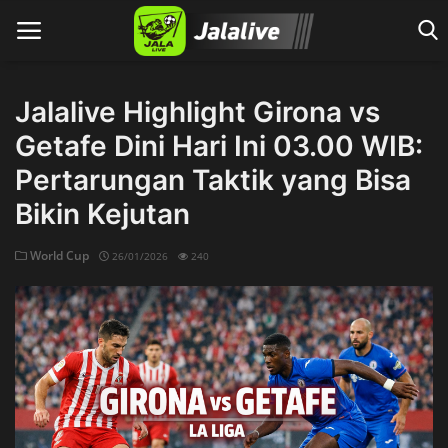
Jalalive Highlight Girona vs
Getafe Dini Hari Ini 03.00 WIB:
Home
Pertarungan Taktik yang Bisa
Bikin Kejutan
World Cup
26/01/2026
240