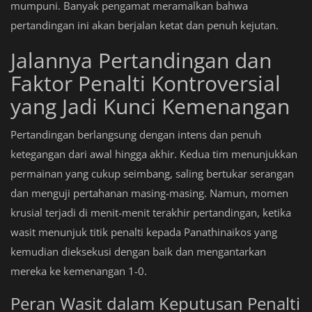
mumpuni. Banyak pengamat meramalkan bahwa
pertandingan ini akan berjalan ketat dan penuh kejutan.
Jalannya Pertandingan dan
Faktor Penalti Kontroversial
yang Jadi Kunci Kemenangan
Pertandingan berlangsung dengan intens dan penuh
ketegangan dari awal hingga akhir. Kedua tim menunjukkan
permainan yang cukup seimbang, saling bertukar serangan
dan menguji pertahanan masing-masing. Namun, momen
krusial terjadi di menit-menit terakhir pertandingan, ketika
wasit menunjuk titik penalti kepada Panathinaikos yang
kemudian dieksekusi dengan baik dan mengantarkan
mereka ke kemenangan 1-0.
Peran Wasit dalam Keputusan Penalti