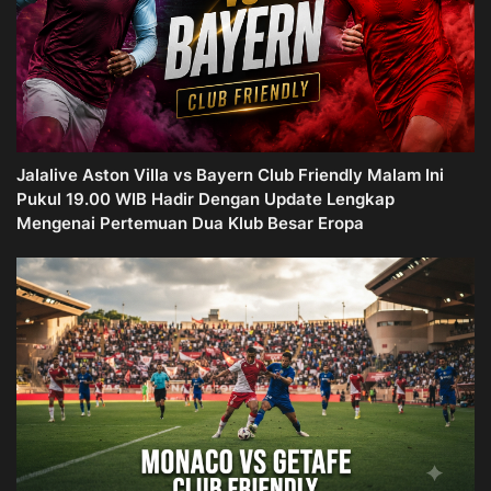
Jalalive Aston Villa vs Bayern Club Friendly Malam Ini
Pukul 19.00 WIB Hadir Dengan Update Lengkap
Mengenai Pertemuan Dua Klub Besar Eropa