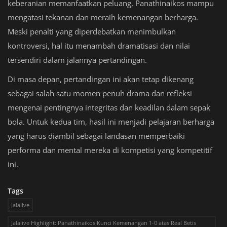
keberanian memanfaatkan peluang, Panathinaikos mampu
mengatasi tekanan dan meraih kemenangan berharga.
Meski penalti yang diperdebatkan menimbulkan
kontroversi, hal itu menambah dramatisasi dan nilai
tersendiri dalam jalannya pertandingan.
Di masa depan, pertandingan ini akan tetap dikenang
sebagai salah satu momen penuh drama dan refleksi
mengenai pentingnya integritas dan keadilan dalam sepak
bola. Untuk kedua tim, hasil ini menjadi pelajaran berharga
yang harus diambil sebagai landasan memperbaiki
performa dan mental mereka di kompetisi yang kompetitif
ini.
Tags
Jalalive
Jalalive Highlight: Panathinaikos Kunci Kemenangan 1-0 atas Real Betis