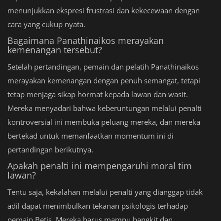
menunjukkan ekspresi frustrasi dan kekecewaan dengan
cara yang cukup nyata.
Bagaimana Panathinaikos merayakan
kemenangan tersebut?
Setelah pertandingan, pemain dan pelatih Panathinaikos
merayakan kemenangan dengan penuh semangat, tetapi
tetap menjaga sikap hormat kepada lawan dan wasit.
Mereka menyadari bahwa keberuntungan melalui penalti
kontroversial ini membuka peluang mereka, dan mereka
bertekad untuk memanfaatkan momentum ini di
pertandingan berikutnya.
Apakah penalti ini mempengaruhi moral tim
lawan?
Tentu saja, kekalahan melalui penalti yang dianggap tidak
adil dapat menimbulkan tekanan psikologis terhadap
pemain Betis. Mereka harus mampu bangkit dan