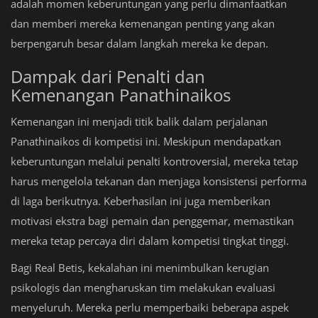
adalah momen keberuntungan yang perlu dimanfaatkan
dan memberi mereka kemenangan penting yang akan
berpengaruh besar dalam langkah mereka ke depan.
Dampak dari Penalti dan
Kemenangan Panathinaikos
Kemenangan ini menjadi titik balik dalam perjalanan
Panathinaikos di kompetisi ini. Meskipun mendapatkan
keberuntungan melalui penalti kontroversial, mereka tetap
harus mengelola tekanan dan menjaga konsistensi performa
di laga berikutnya. Keberhasilan ini juga memberikan
motivasi ekstra bagi pemain dan penggemar, memastikan
mereka tetap percaya diri dalam kompetisi tingkat tinggi.
Bagi Real Betis, kekalahan ini menimbulkan kerugian
psikologis dan mengharuskan tim melakukan evaluasi
menyeluruh. Mereka perlu memperbaiki beberapa aspek