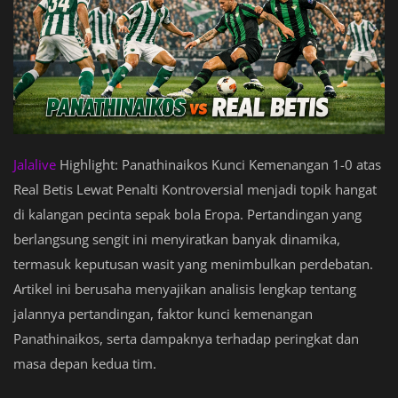
Jalalive
Highlight: Panathinaikos Kunci Kemenangan 1-0 atas
Real Betis Lewat Penalti Kontroversial menjadi topik hangat
di kalangan pecinta sepak bola Eropa. Pertandingan yang
berlangsung sengit ini menyiratkan banyak dinamika,
termasuk keputusan wasit yang menimbulkan perdebatan.
Artikel ini berusaha menyajikan analisis lengkap tentang
jalannya pertandingan, faktor kunci kemenangan
Panathinaikos, serta dampaknya terhadap peringkat dan
masa depan kedua tim.