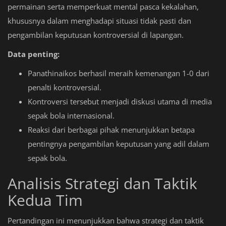
permainan serta memperkuat mental pasca kekalahan,
khususnya dalam menghadapi situasi tidak pasti dan
pengambilan keputusan kontroversial di lapangan.
Data penting:
Panathinaikos berhasil meraih kemenangan 1-0 dari
penalti kontroversial.
Kontroversi tersebut menjadi diskusi utama di media
sepak bola internasional.
Reaksi dari berbagai pihak menunjukkan betapa
pentingnya pengambilan keputusan yang adil dalam
sepak bola.
Analisis Strategi dan Taktik
Kedua Tim
Pertandingan ini menunjukkan bahwa strategi dan taktik