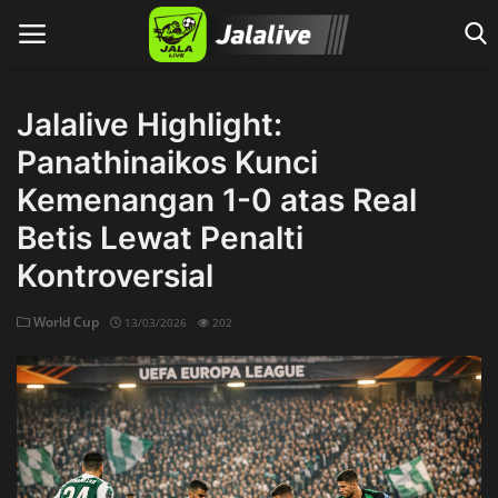
Jalalive Highlight:
Panathinaikos Kunci
Home
Kemenangan 1-0 atas Real
Betis Lewat Penalti
Kontroversial
World Cup
13/03/2026
202