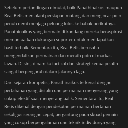
Sebelum pertandingan dimulai, baik Panathinaikos maupun
Real Betis menjalani persiapan matang dan mengincar poin
penuh demi menjaga peluang lolos ke babak berikutnya.
Panathinaikos yang bermain di kandang mereka beraspirasi
memanfaatkan dukungan suporter untuk mendapatkan
hasil terbaik. Sementara itu, Real Betis berusaha
mengendalikan permainan dan meraih poin di markas
lawan. Di sini, dinamika tactical dan strategi kedua pelatih
sangat berpengaruh dalam jalannya laga.
Dari sejarah kompetisi, Panathinaikos terkenal dengan
pertahanan yang disiplin dan permainan menyerang yang
cukup efektif saat menyerang balik. Sementara itu, Real
Betis dikenal dengan pendekatan permainan bertahan
sekaligus serangan cepat, bergantung pada skuad pemain
yang cukup berpengalaman dan teknik individunya yang