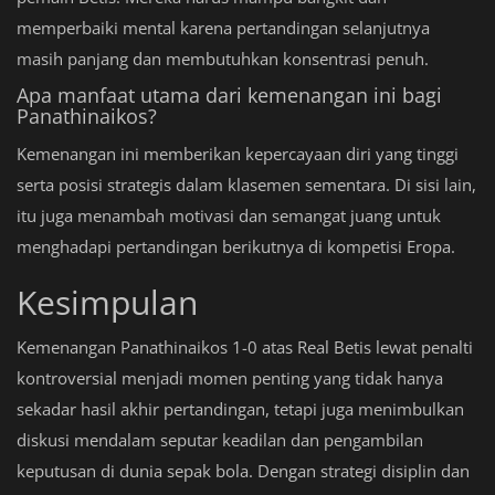
memperbaiki mental karena pertandingan selanjutnya
masih panjang dan membutuhkan konsentrasi penuh.
Apa manfaat utama dari kemenangan ini bagi
Panathinaikos?
Kemenangan ini memberikan kepercayaan diri yang tinggi
serta posisi strategis dalam klasemen sementara. Di sisi lain,
itu juga menambah motivasi dan semangat juang untuk
menghadapi pertandingan berikutnya di kompetisi Eropa.
Kesimpulan
Kemenangan Panathinaikos 1-0 atas Real Betis lewat penalti
kontroversial menjadi momen penting yang tidak hanya
sekadar hasil akhir pertandingan, tetapi juga menimbulkan
diskusi mendalam seputar keadilan dan pengambilan
keputusan di dunia sepak bola. Dengan strategi disiplin dan