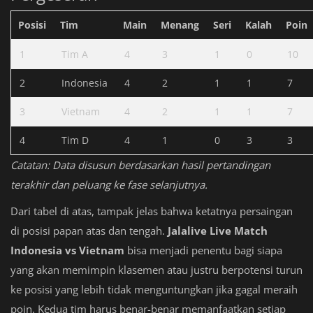
Posisi
Tim
Main
Menang
Seri
Kalah
Poin
1
Tim A
4
3
1
0
10
2
Indonesia
4
2
1
1
7
3
Vietnam
4
2
1
1
7
4
Tim D
4
1
0
3
3
Catatan: Data disusun berdasarkan hasil pertandingan
terakhir dan peluang ke fase selanjutnya.
Dari tabel di atas, tampak jelas bahwa ketatnya persaingan
di posisi papan atas dan tengah.
Jalalive Live Match
Indonesia vs Vietnam
bisa menjadi penentu bagi siapa
yang akan memimpin klasemen atau justru berpotensi turun
ke posisi yang lebih tidak menguntungkan jika gagal meraih
poin. Kedua tim harus benar-benar memanfaatkan setiap