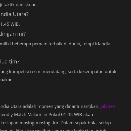
 taktik dan skuad.
andia Utara?
01.45 WIB.
dingan ini?
iliki beberapa pemain terbaik di dunia, tetapi Irlandia
dua tim?
elang kompetisi resmi mendatang, serta kesempatan untuk
unakan.
landia Utara adalah momen yang dinanti-nantikan.
Jalalive
 Friendly Match Malam Ini Pukul 01.45 WIB akan
kesiapan masing-masing tim. Dalam sepak bola, setiap
m ini, kita akan melihat siapa yang lebih siap untuk