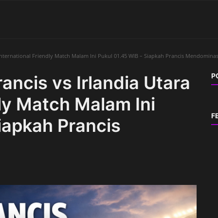
 International Friendly Match Malam Ini Pukul 01.45 WIB – Siapkah Prancis Mendominas
P
ancis vs Irlandia Utara
dly Match Malam Ini
F
iapkah Prancis