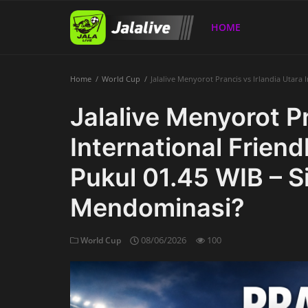
HOME
Home
World Cup
Jalalive Menyorot Prancis vs Irlandia Utara
Home
Jalalive Menyorot Pr
International Frien
Pukul 01.45 WIB – S
Mendominasi?
08/06/2026
100
World Cup