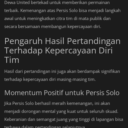
Dewa United bertekad untuk memberikan permainan
terbaik. Kemenangan atas Persis Solo bisa menjadi langkah
awal untuk meningkatkan citra tim di mata publik dan
secara bersamaan membangun kepercayaan diri.
Pengaruh Hasil Pertandingan
Terhadap Kepercayaan Diri
Tim
Hasil dari pertandingan ini juga akan berdampak signifikan
terhadap kepercayaan diri masing-masing tim.
Momentum Positif untuk Persis Solo
Jika Persis Solo berhasil meraih kemenangan, ini akan
menjadi dorongan mental yang kuat untuk seluruh skuad.
Keberanian dan semangat juang yang tinggi di lapangan bisa
terbawa dalam pertandingan selanjutnya.