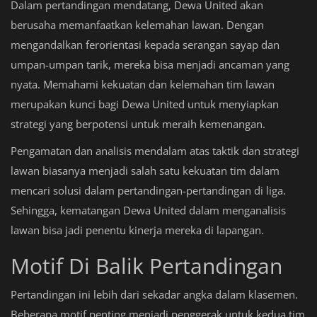
Dalam pertandingan mendatang, Dewa United akan
berusaha memanfaatkan kelemahan lawan. Dengan
mengandalkan ferorientasi kepada serangan sayap dan
umpan-umpan tarik, mereka bisa menjadi ancaman yang
nyata. Memahami kekuatan dan kelemahan tim lawan
merupakan kunci bagi Dewa United untuk menyiapkan
strategi yang berpotensi untuk meraih kemenangan.
Pengamatan dan analisis mendalam atas taktik dan strategi
lawan biasanya menjadi salah satu kekuatan tim dalam
mencari solusi dalam pertandingan-pertandingan di liga.
Sehingga, kematangan Dewa United dalam menganalisis
lawan bisa jadi penentu kinerja mereka di lapangan.
Motif Di Balik Pertandingan
Pertandingan ini lebih dari sekadar angka dalam klasemen.
Beberapa motif penting menjadi penggerak untuk kedua tim