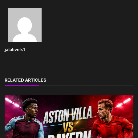
jalalivels1
RELATED ARTICLES