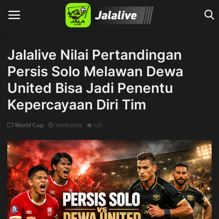
Jalalive Nilai Pertandingan
Persis Solo Melawan Dewa
Home
United Bisa Jadi Penentu
Kepercayaan Diri Tim
World Cup
16/05/2026
127