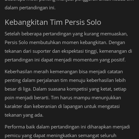
dalam pertandingan ini.
Kebangkitan Tim Persis Solo
Setelah beberapa pertandingan yang kurang memuaskan,
Persis Solo membutuhkan momen kebangkitan. Dengan
tekanan dari suporter dan ekspektasi tinggi, kemenangan di
pertandingan ini dapat menjadi momentum yang positif.
Keberhasilan meraih kemenangan bisa menjadi catatan
penting dalam perjalanan tim menuju keberhasilan lebih
besar di liga. Dalam suasana kompetisi yang ketat, setiap
poin menjadi berarti. Tim harus mampu menunjukkan
karakter dan keberanian di lapangan untuk mengatasi
tekanan yang ada.
Performa baik dalam pertandingan ini diharapkan menjadi
pemicu yang dapat meningkatkan semangat seluruh