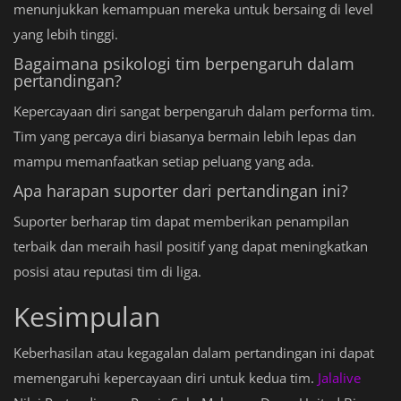
menunjukkan kemampuan mereka untuk bersaing di level
yang lebih tinggi.
Bagaimana psikologi tim berpengaruh dalam
pertandingan?
Kepercayaan diri sangat berpengaruh dalam performa tim.
Tim yang percaya diri biasanya bermain lebih lepas dan
mampu memanfaatkan setiap peluang yang ada.
Apa harapan suporter dari pertandingan ini?
Suporter berharap tim dapat memberikan penampilan
terbaik dan meraih hasil positif yang dapat meningkatkan
posisi atau reputasi tim di liga.
Kesimpulan
Keberhasilan atau kegagalan dalam pertandingan ini dapat
memengaruhi kepercayaan diri untuk kedua tim.
Jalalive