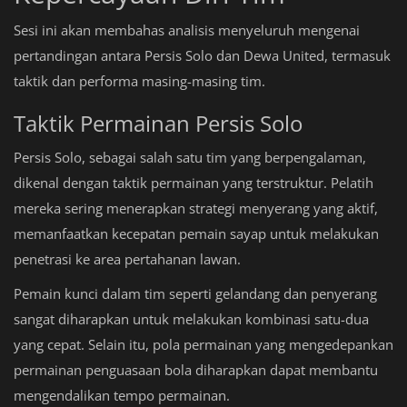
Sesi ini akan membahas analisis menyeluruh mengenai
pertandingan antara Persis Solo dan Dewa United, termasuk
taktik dan performa masing-masing tim.
Taktik Permainan Persis Solo
Persis Solo, sebagai salah satu tim yang berpengalaman,
dikenal dengan taktik permainan yang terstruktur. Pelatih
mereka sering menerapkan strategi menyerang yang aktif,
memanfaatkan kecepatan pemain sayap untuk melakukan
penetrasi ke area pertahanan lawan.
Pemain kunci dalam tim seperti gelandang dan penyerang
sangat diharapkan untuk melakukan kombinasi satu-dua
yang cepat. Selain itu, pola permainan yang mengedepankan
permainan penguasaan bola diharapkan dapat membantu
mengendalikan tempo permainan.