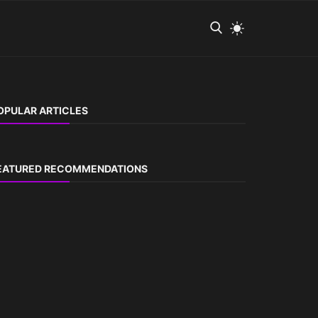
OPULAR ARTICLES
EATURED RECOMMENDATIONS