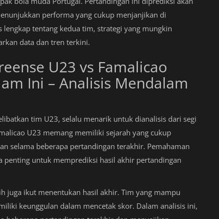
pak bola muda Portugal. Pertandingan ini diprediksi akan
menunjukkan performa yang cukup menjanjikan di
is lengkap tentang kedua tim, strategi yang mungkin
rkan data dan tren terkini.
orreense U23 vs Famalicao
am Ini – Analisis Mendalam
ibatkan tim U23, selalu menarik untuk dianalisis dari segi
amalicao U23 memang memiliki sejarah yang cukup
tan selama beberapa pertandingan terakhir. Pemahaman
ka penting untuk memprediksi hasil akhir pertandingan
atih juga ikut menentukan hasil akhir. Tim yang mampu
iki keunggulan dalam mencetak skor. Dalam analisis ini,