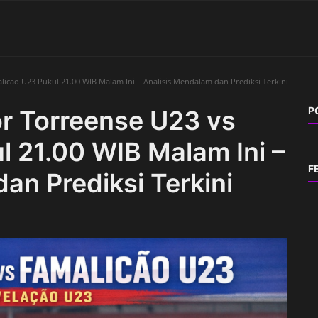
alicao U23 Pukul 21.00 WIB Malam Ini – Analisis Mendalam dan Prediksi Terkini
P
kor Torreense U23 vs
l 21.00 WIB Malam Ini –
F
an Prediksi Terkini