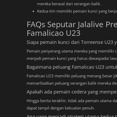
mereka berasal dari serangan balik.
Kedua tim memiliki pemain kunci yang berp
FAQs Seputar Jalalive Pr
Famalicao U23
Siapa pemain kunci dari Torreense U23 y
Pemain penyerang utama mereka yang memiliki cat
menjadi pemain kunci yang harus diwaspadai law
Bagaimana peluang Famalicao U23 untu
Famalicao U23 memiliki peluang menang besar j
memanfaatkan peluang serangan balik mereka den
Apakah ada pemain cedera yang mempeng
Hingga berita terakhir, tidak ada pemain utama d
dapat tampil dengan kekuatan penuh.
Apa yang menjadi strategi utama kedua 