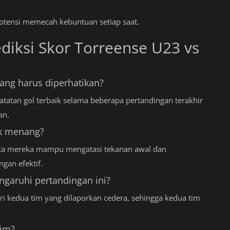
otensi memecah kebuntuan setiap saat.
ediksi Skor Torreense U23 vs
ang harus diperhatikan?
atan gol terbaik selama beberapa pertandingan terakhir
an.
k menang?
ika mereka mampu mengatasi tekanan awal dan
gan efektif.
aruhi pertandingan ini?
ari kedua tim yang dilaporkan cedera, sehingga kedua tim
tim?