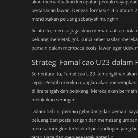
akan memanfaatkan kecepatan pemain sayap dan
pertahanan lawan. Dengan formasi 4-3-3 atau 4-
menciptakan peluang sebanyak mungkin.
Selain itu, mereka juga akan memanfaatkan bola
peluang mencetak gol. Kunci keberhasilan mereka
pemain dalam membaca posisi lawan agar tidak m
Strategi Famalicao U23 dalam
Sementara itu, Famalicao U23 kemungkinan akan f
cepat. Pelatih mereka mungkin akan menerapkan 
di lini tengah dan belakang. Mereka akan bermai
melakukan serangan.
Dalam hal ini, pemain gelandang dan pemain sa
peluang dari posisi tengah dan memasang umpan
mereka mungkin terletak di pertandingan yang ber
tetap siaga dan menjaga jarak antar lini.