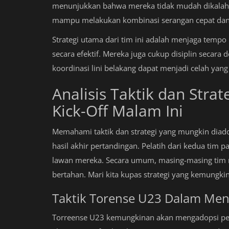
menunjukkan bahwa mereka tidak mudah dikalah
mampu melakukan kombinasi serangan cepat dan 
Strategi utama dari tim ini adalah menjaga temp
secara efektif. Mereka juga cukup disiplin secar
koordinasi lini belakang dapat menjadi celah yan
Analisis Taktik dan Stra
Kick-Off Malam Ini
Memahami taktik dan strategi yang mungkin diad
hasil akhir pertandingan. Pelatih dari kedua tim
lawan mereka. Secara umum, masing-masing tim
bertahan. Mari kita kupas strategi yang kemungki
Taktik Torense U23 Dalam Me
Torreense U23 kemungkinan akan mengadopsi pen