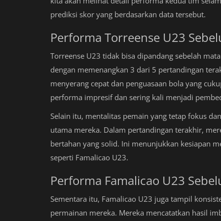
kita akan melihat detail performa kedua tim sela
prediksi skor yang berdasarkan data tersebut.
Performa Torreense U23 Sebe
Torreense U23 tidak bisa dipandang sebelah mata
dengan memenangkan 3 dari 5 pertandingan ter
menyerang cepat dan penguasaan bola yang cuk
performa impresif dan sering kali menjadi pembed
Selain itu, mentalitas pemain yang tetap fokus d
utama mereka. Dalam pertandingan terakhir, me
bertahan yang solid. Ini menunjukkan kesiapan m
seperti Famalicao U23.
Performa Famalicao U23 Sebe
Sementara itu, Famalicao U23 juga tampil konsiste
permainan mereka. Mereka mencatatkan hasil imb