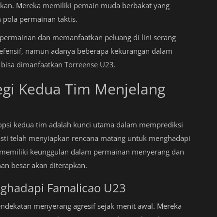
kan. Mereka memiliki pemain muda berbakat yang
pola permainan taktis.
o permainan dan memanfaatkan peluang di lini serang
a defensif, namun adanya beberapa kekurangan dalam
g bisa dimanfaatkan Torreense U23.
tegi Kedua Tim Menjelang
opsi kedua tim adalah kunci utama dalam memprediksi
 pasti telah menyiapkan rencana matang untuk menghadapi
 memiliki keunggulan dalam permainan menyerang dan
nan besar akan diterapkan.
nghadapi Famalicao U23
dekatan menyerang agresif sejak menit awal. Mereka