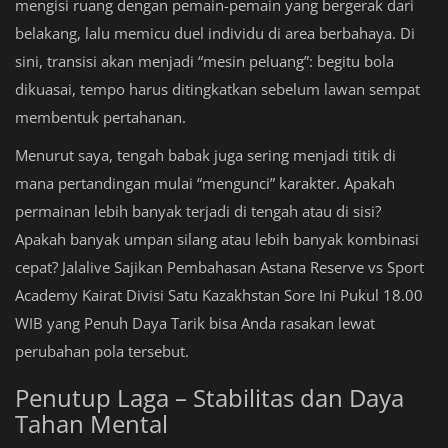
mengisi ruang dengan pemain-pemain yang bergerak dari
belakang, lalu memicu duel individu di area berbahaya. Di
sini, transisi akan menjadi “mesin peluang”: begitu bola
dikuasai, tempo harus ditingkatkan sebelum lawan sempat
membentuk pertahanan.
Menurut saya, tengah babak juga sering menjadi titik di
mana pertandingan mulai “mengunci” karakter. Apakah
permainan lebih banyak terjadi di tengah atau di sisi?
Apakah banyak umpan silang atau lebih banyak kombinasi
cepat? Jalalive Sajikan Pembahasan Astana Reserve vs Sport
Academy Kairat Divisi Satu Kazakhstan Sore Ini Pukul 18.00
WIB yang Penuh Daya Tarik bisa Anda rasakan lewat
perubahan pola tersebut.
Penutup Laga – Stabilitas dan Daya
Tahan Mental