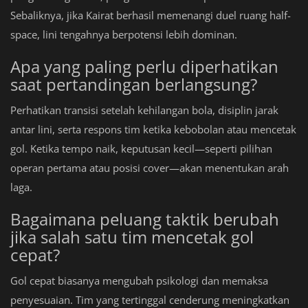
Sebaliknya, jika Kairat berhasil memenangi duel ruang half-
space, lini tengahnya berpotensi lebih dominan.
Apa yang paling perlu diperhatikan
saat pertandingan berlangsung?
Perhatikan transisi setelah kehilangan bola, disiplin jarak
antar lini, serta respons tim ketika kebobolan atau mencetak
gol. Ketika tempo naik, keputusan kecil—seperti pilihan
operan pertama atau posisi cover—akan menentukan arah
laga.
Bagaimana peluang taktik berubah
jika salah satu tim mencetak gol
cepat?
Gol cepat biasanya mengubah psikologi dan memaksa
penyesuaian. Tim yang tertinggal cenderung meningkatkan