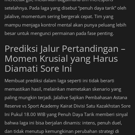
setelahnya. Pada laga yang disebut “penuh daya tarik” oleh
Jalalive, momentum sering bergerak cepat. Tim yang
mampu menjaga kontrol mental akan punya peluang lebih
besar untuk mengunci permainan pada fase penting.
Prediksi Jalur Pertandingan –
Momen Krusial yang Harus
Diamati Sore Ini
Membuat prediksi dalam laga seperti ini tidak berarti
memastikan hasil, melainkan memetakan skenario yang
paling mungkin terjadi. Jalalive Sajikan Pembahasan Astana
Reserve vs Sport Academy Kairat Divisi Satu Kazakhstan Sore
Ini Pukul 18.00 WIB yang Penuh Daya Tarik memberi sinyal
bahwa laga ini bisa berjalan dinamis: intens, penuh duel,
dan tidak menutup kemungkinan perubahan strategi di