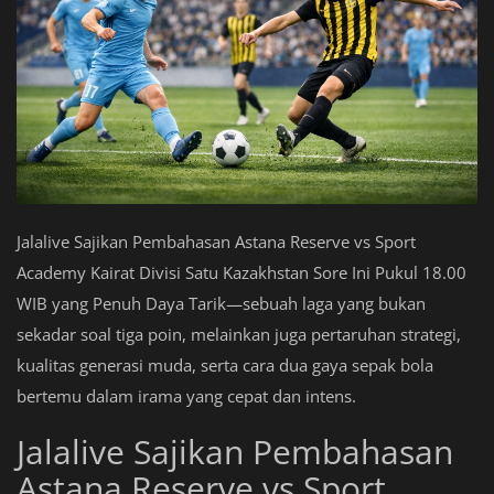
Jalalive Sajikan Pembahasan Astana Reserve vs Sport
Academy Kairat Divisi Satu Kazakhstan Sore Ini Pukul 18.00
WIB yang Penuh Daya Tarik—sebuah laga yang bukan
sekadar soal tiga poin, melainkan juga pertaruhan strategi,
kualitas generasi muda, serta cara dua gaya sepak bola
bertemu dalam irama yang cepat dan intens.
Jalalive Sajikan Pembahasan
Astana Reserve vs Sport