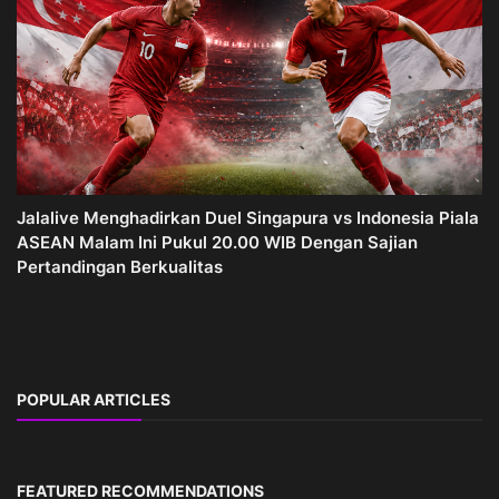
Jalalive Menghadirkan Duel Singapura vs Indonesia Piala
ASEAN Malam Ini Pukul 20.00 WIB Dengan Sajian
Pertandingan Berkualitas
POPULAR ARTICLES
FEATURED RECOMMENDATIONS