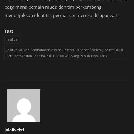
bagaimana pemain muda dan tim berkembang
menunjukkan identitas permainan mereka di lapangan.
Tags
Jalalive
Jalalive Sajikan Pembahasan Astana Reserve vs Sport Academy Kairat Divisi
Satu Kazakhstan Sore Ini Pukul 18.00 WIB yang Penuh Daya Tarik
jalalivels1