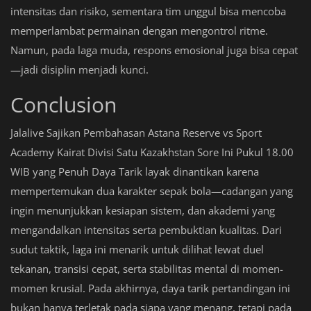
intensitas dan risiko, sementara tim unggul bisa mencoba
memperlambat permainan dengan mengontrol ritme.
Namun, pada laga muda, respons emosional juga bisa cepat
—jadi disiplin menjadi kunci.
Conclusion
Jalalive Sajikan Pembahasan Astana Reserve vs Sport
Academy Kairat Divisi Satu Kazakhstan Sore Ini Pukul 18.00
WIB yang Penuh Daya Tarik layak dinantikan karena
mempertemukan dua karakter sepak bola—cadangan yang
ingin menunjukkan kesiapan sistem, dan akademi yang
mengandalkan intensitas serta pembuktian kualitas. Dari
sudut taktik, laga ini menarik untuk dilihat lewat duel
tekanan, transisi cepat, serta stabilitas mental di momen-
momen krusial. Pada akhirnya, daya tarik pertandingan ini
bukan hanya terletak pada siapa yang menang, tetapi pada