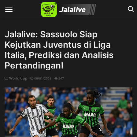
Jalalive: Sassuolo Siap
Kejutkan Juventus di Liga
Home
Italia, Prediksi dan Analisis
Pertandingan!
World Cup
06/01/2026
247