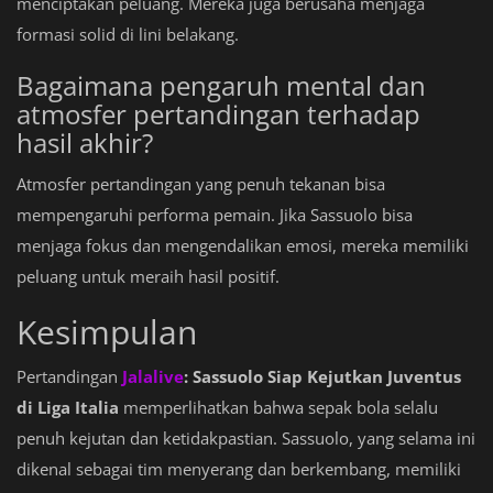
menciptakan peluang. Mereka juga berusaha menjaga
formasi solid di lini belakang.
Bagaimana pengaruh mental dan
atmosfer pertandingan terhadap
hasil akhir?
Atmosfer pertandingan yang penuh tekanan bisa
mempengaruhi performa pemain. Jika Sassuolo bisa
menjaga fokus dan mengendalikan emosi, mereka memiliki
peluang untuk meraih hasil positif.
Kesimpulan
Pertandingan
Jalalive
: Sassuolo Siap Kejutkan Juventus
di Liga Italia
memperlihatkan bahwa sepak bola selalu
penuh kejutan dan ketidakpastian. Sassuolo, yang selama ini
dikenal sebagai tim menyerang dan berkembang, memiliki