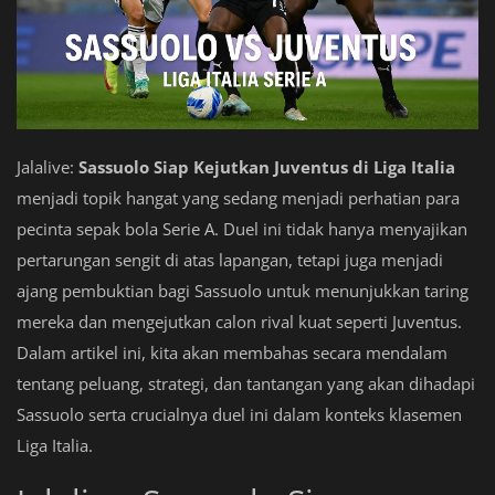
Jalalive:
Sassuolo Siap Kejutkan Juventus di Liga Italia
menjadi topik hangat yang sedang menjadi perhatian para
pecinta sepak bola Serie A. Duel ini tidak hanya menyajikan
pertarungan sengit di atas lapangan, tetapi juga menjadi
ajang pembuktian bagi Sassuolo untuk menunjukkan taring
mereka dan mengejutkan calon rival kuat seperti Juventus.
Dalam artikel ini, kita akan membahas secara mendalam
tentang peluang, strategi, dan tantangan yang akan dihadapi
Sassuolo serta crucialnya duel ini dalam konteks klasemen
Liga Italia.