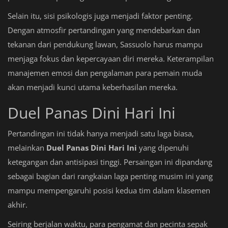
Selain itu, sisi psikologis juga menjadi faktor penting.
Dengan atmosfir pertandingan yang mendebarkan dan
tekanan dari pendukung lawan, Sassuolo harus mampu
menjaga fokus dan kepercayaan diri mereka. Keterampilan
manajemen emosi dan pengalaman para pemain muda
akan menjadi kunci utama keberhasilan mereka.
Duel Panas Dini Hari Ini
Pertandingan ini tidak hanya menjadi satu laga biasa,
melainkan
Duel Panas Dini Hari Ini
yang dipenuhi
ketegangan dan antisipasi tinggi. Persaingan ini dipandang
sebagai bagian dari rangkaian laga penting musim ini yang
mampu mempengaruhi posisi kedua tim dalam klasemen
akhir.
Seiring berjalan waktu, para pengamat dan pecinta sepak