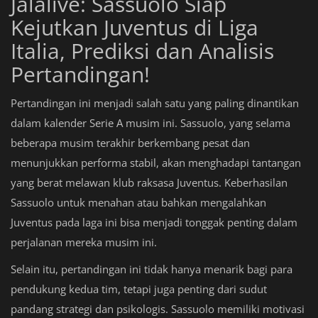
Jalalive: Sassuolo Siap
Kejutkan Juventus di Liga
Italia, Prediksi dan Analisis
Pertandingan!
Pertandingan ini menjadi salah satu yang paling dinantikan
dalam kalender Serie A musim ini. Sassuolo, yang selama
beberapa musim terakhir berkembang pesat dan
menunjukkan performa stabil, akan menghadapi tantangan
yang berat melawan klub raksasa Juventus. Keberhasilan
Sassuolo untuk menahan atau bahkan mengalahkan
Juventus pada laga ini bisa menjadi tonggak penting dalam
perjalanan mereka musim ini.
Selain itu, pertandingan ini tidak hanya menarik bagi para
pendukung kedua tim, tetapi juga penting dari sudut
pandang strategi dan psikologis. Sassuolo memiliki motivasi