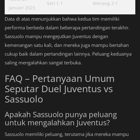
Seri 1-1
Menang 2-1
Januari 2023
Data di atas menunjukkan bahwa kedua tim memiliki
performa berbeda dalam beberapa pertandingan terakhir.
Sassuolo mampu mengejutkan Juventus dengan
kemenangan satu kali, dan mereka juga mampu bertahan
cukup baik dalam pertandingan lainnya. Peluang keduanya
saling mengalahkan sangat terbuka.
FAQ – Pertanyaan Umum
Seputar Duel Juventus vs
Sassuolo
Apakah Sassuolo punya peluang
untuk mengalahkan Juventus?
Sassuolo memiliki peluang, terutama jika mereka mampu