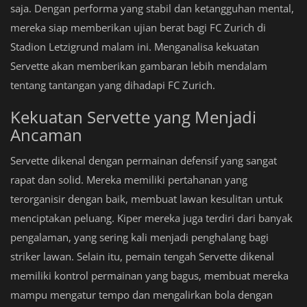
saja. Dengan performa yang stabil dan ketangguhan mental,
mereka siap memberikan ujian berat bagi FC Zurich di
Stadion Letzigrund malam ini. Menganalisa kekuatan
Servette akan memberikan gambaran lebih mendalam
tentang tantangan yang dihadapi FC Zurich.
Kekuatan Servette yang Menjadi
Ancaman
Servette dikenal dengan permainan defensif yang sangat
rapat dan solid. Mereka memiliki pertahanan yang
terorganisir dengan baik, membuat lawan kesulitan untuk
menciptakan peluang. Kiper mereka juga terdiri dari banyak
pengalaman, yang sering kali menjadi penghalang bagi
striker lawan. Selain itu, pemain tengah Servette dikenal
memiliki kontrol permainan yang bagus, membuat mereka
mampu mengatur tempo dan mengalirkan bola dengan