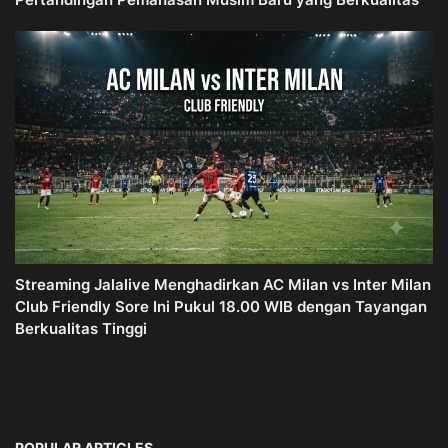
Streaming Jalalive Menghadirkan AC Milan vs Inter Milan
Club Friendly Sore Ini Pukul 18.00 WIB dengan Tayangan
Berkualitas Tinggi
POPULAR ARTICLES