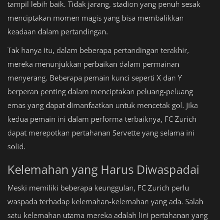
tampil lebih baik. Tidak jarang, stadion yang penuh sesak
menciptakan momen magis yang bisa membalikkan
keadaan dalam pertandingan.
Tak hanya itu, dalam beberapa pertandingan terakhir,
mereka menunjukkan perbaikan dalam permainan
menyerang. Beberapa pemain kunci seperti X dan Y
berperan penting dalam menciptakan peluang-peluang
emas yang dapat dimanfaatkan untuk mencetak gol. Jika
kedua pemain ini dalam performa terbaiknya, FC Zurich
dapat merepotkan pertahanan Servette yang selama ini
solid.
Kelemahan yang Harus Diwaspadai
Meski memiliki beberapa keunggulan, FC Zurich perlu
waspada terhadap kelemahan-kelemahan yang ada. Salah
satu kelemahan utama mereka adalah lini pertahanan yang