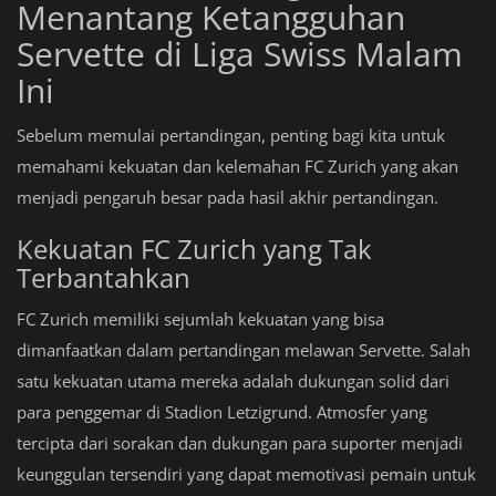
Menantang Ketangguhan
Servette di Liga Swiss Malam
Ini
Sebelum memulai pertandingan, penting bagi kita untuk
memahami kekuatan dan kelemahan FC Zurich yang akan
menjadi pengaruh besar pada hasil akhir pertandingan.
Kekuatan FC Zurich yang Tak
Terbantahkan
FC Zurich memiliki sejumlah kekuatan yang bisa
dimanfaatkan dalam pertandingan melawan Servette. Salah
satu kekuatan utama mereka adalah dukungan solid dari
para penggemar di Stadion Letzigrund. Atmosfer yang
tercipta dari sorakan dan dukungan para suporter menjadi
keunggulan tersendiri yang dapat memotivasi pemain untuk