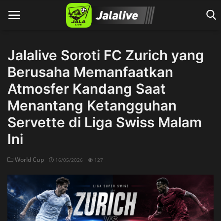
Jalalive Soroti FC Zurich yang
Berusaha Memanfaatkan
Home
Atmosfer Kandang Saat
Menantang Ketangguhan
Servette di Liga Swiss Malam
Ini
World Cup
16/05/2026
127