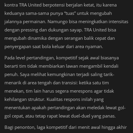
kontra TRA United berpotensi berjalan ketat, itu karena
keduanya sama-sama punya “tuas” untuk mengubah
jalannya permainan. Namungo bisa meningkatkan intensitas
dengan pressing dan dukungan sayap. TRA United bisa
mengubah dinamika dengan serangan balik cepat dan
penyergapan saat bola keluar dari area nyaman.
Pada level pertandingan, kompetitif sejak awal biasanya
berarti tim tidak membiarkan lawan mengambil kendali
penuh. Saya melihat kemungkinan terjadi saling tarik-
menarik di area tengah dan transisi: ketika satu tim
menekan, tim lain harus segera merespons agar tidak
kehilangan struktur. Kualitas respons inilah yang
menentukan apakah pertandingan akan meledak lewat gol-
gol cepat, atau tetap rapat lewat duel-duel yang panas.
Bagi penonton, laga kompetitif dari menit awal hingga akhir