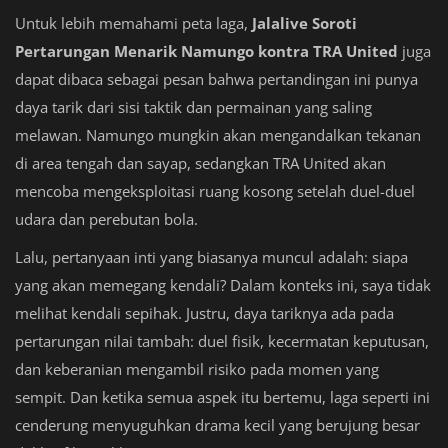
Untuk lebih memahami peta laga,
Jalalive Soroti
Pertarungan Menarik Namungo kontra TRA United
juga
dapat dibaca sebagai pesan bahwa pertandingan ini punya
daya tarik dari sisi taktik dan permainan yang saling
melawan. Namungo mungkin akan mengandalkan tekanan
di area tengah dan sayap, sedangkan TRA United akan
mencoba mengeksploitasi ruang kosong setelah duel-duel
udara dan perebutan bola.
Lalu, pertanyaan inti yang biasanya muncul adalah: siapa
yang akan memegang kendali? Dalam konteks ini, saya tidak
melihat kendali sepihak. Justru, daya tariknya ada pada
pertarungan nilai tambah: duel fisik, kecermatan keputusan,
dan keberanian mengambil risiko pada momen yang
sempit. Dan ketika semua aspek itu bertemu, laga seperti ini
cenderung menyuguhkan drama kecil yang berujung besar