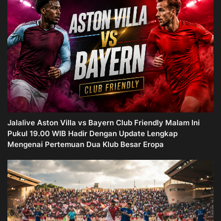
Jalalive Aston Villa vs Bayern Club Friendly Malam Ini
Pukul 19.00 WIB Hadir Dengan Update Lengkap
Mengenai Pertemuan Dua Klub Besar Eropa