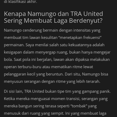
di klasifikasi akhir.
Kenapa Namungo dan TRA United
Sering Membuat Laga Berdenyut?
Namungo cenderung bermain dengan intensitas yang
membuat tim lawan kesulitan “menetapkan frekuensi”
permainan. Saya menilai salah satu kekuatannya adalah
kesigapan dalam menyergap ruang, bukan hanya mengejar
bola. Saat pola ini berjalan, lawan akan dipaksa melakukan
operan terburu-buru atau mematikan ritme lewat
pelanggaran kecil yang beruntun. Dari situ, Namungo bisa
menyusun serangan dengan ritme yang lebih terarah.
Di sisi lain, TRA United bukan tipe tim yang gampang panik.
Ketika mereka menguasai momen transisi, serangan yang
mereka bangun sering terasa seperti “tombak” yang
menusuk dari ruang yang sempit. Ini yang membuat laga