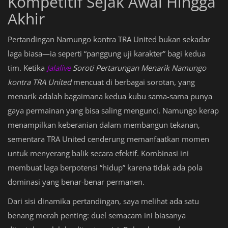
Kompetitif Sejak Awal Hingga
Akhir
Pertandingan Namungo kontra TRA United bukan sekadar
laga biasa—ia seperti “panggung uji karakter” bagi kedua
tim. Ketika
Jalalive
Soroti Pertarungan Menarik Namungo
kontra TRA United
mencuat di berbagai sorotan, yang
menarik adalah bagaimana kedua kubu sama-sama punya
gaya permainan yang bisa saling mengunci. Namungo kerap
menampilkan keberanian dalam membangun tekanan,
sementara TRA United cenderung memanfaatkan momen
untuk menyerang balik secara efektif. Kombinasi ini
membuat laga berpotensi “hidup” karena tidak ada pola
dominasi yang benar-benar permanen.
Dari sisi dinamika pertandingan, saya melihat ada satu
benang merah penting: duel semacam ini biasanya