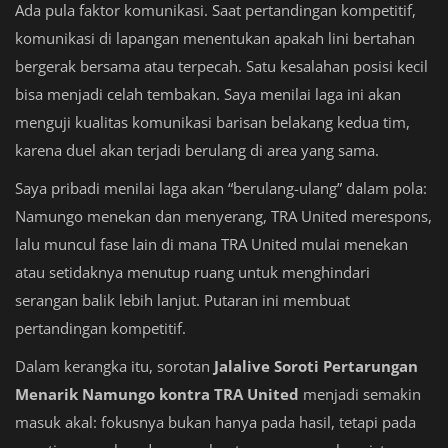
Ada pula faktor komunikasi. Saat pertandingan kompetitif,
komunikasi di lapangan menentukan apakah lini bertahan
bergerak bersama atau terpecah. Satu kesalahan posisi kecil
bisa menjadi celah tembakan. Saya menilai laga ini akan
menguji kualitas komunikasi barisan belakang kedua tim,
karena duel akan terjadi berulang di area yang sama.
Saya pribadi menilai laga akan “berulang-ulang” dalam pola:
Namungo menekan dan menyerang, TRA United merespons,
lalu muncul fase lain di mana TRA United mulai menekan
atau setidaknya menutup ruang untuk menghindari
serangan balik lebih lanjut. Putaran ini membuat
pertandingan kompetitif.
Dalam kerangka itu, sorotan
Jalalive Soroti Pertarungan
Menarik Namungo kontra TRA United
menjadi semakin
masuk akal: fokusnya bukan hanya pada hasil, tetapi pada