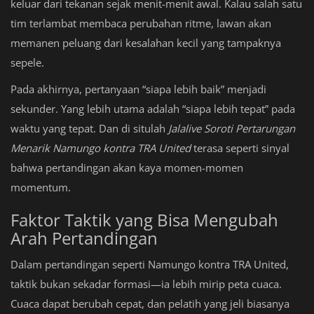
keluar dari tekanan sejak menit-menit awal. Kalau salah satu
tim terlambat membaca perubahan ritme, lawan akan
memanen peluang dari kesalahan kecil yang tampaknya
sepele.
Pada akhirnya, pertanyaan “siapa lebih baik” menjadi
sekunder. Yang lebih utama adalah “siapa lebih tepat” pada
waktu yang tepat. Dan di situlah
Jalalive Soroti Pertarungan
Menarik Namungo kontra TRA United
terasa seperti sinyal
bahwa pertandingan akan kaya momen-momen
momentum.
Faktor Taktik yang Bisa Mengubah
Arah Pertandingan
Dalam pertandingan seperti Namungo kontra TRA United,
taktik bukan sekadar formasi—ia lebih mirip peta cuaca.
Cuaca dapat berubah cepat, dan pelatih yang jeli biasanya