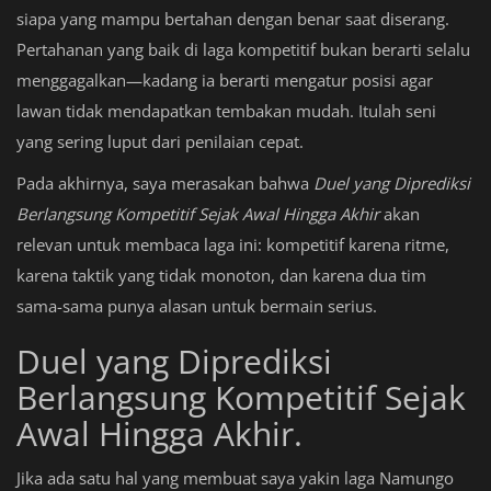
siapa yang mampu bertahan dengan benar saat diserang.
Pertahanan yang baik di laga kompetitif bukan berarti selalu
menggagalkan—kadang ia berarti mengatur posisi agar
lawan tidak mendapatkan tembakan mudah. Itulah seni
yang sering luput dari penilaian cepat.
Pada akhirnya, saya merasakan bahwa
Duel yang Diprediksi
Berlangsung Kompetitif Sejak Awal Hingga Akhir
akan
relevan untuk membaca laga ini: kompetitif karena ritme,
karena taktik yang tidak monoton, dan karena dua tim
sama-sama punya alasan untuk bermain serius.
Duel yang Diprediksi
Berlangsung Kompetitif Sejak
Awal Hingga Akhir.
Jika ada satu hal yang membuat saya yakin laga Namungo