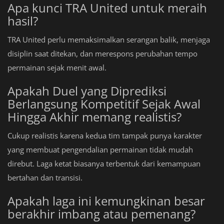
Apa kunci TRA United untuk meraih
hasil?
TRA United perlu memaksimalkan serangan balik, menjaga
disiplin saat ditekan, dan merespons perubahan tempo
permainan sejak menit awal.
Apakah Duel yang Diprediksi
Berlangsung Kompetitif Sejak Awal
Hingga Akhir memang realistis?
Cukup realistis karena kedua tim tampak punya karakter
yang membuat pengendalian permainan tidak mudah
direbut. Laga ketat biasanya terbentuk dari kemampuan
bertahan dan transisi.
Apakah laga ini kemungkinan besar
berakhir imbang atau pemenang?