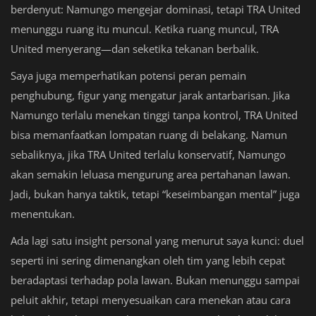
berdenyut: Namungo mengejar dominasi, tetapi TRA United
menunggu ruang itu muncul. Ketika ruang muncul, TRA
United menyerang—dan seketika tekanan berbalik.
Saya juga memperhatikan potensi peran pemain
penghubung, figur yang mengatur jarak antarbarisan. Jika
Namungo terlalu menekan tinggi tanpa kontrol, TRA United
bisa memanfaatkan lompatan ruang di belakang. Namun
sebaliknya, jika TRA United terlalu konservatif, Namungo
akan semakin leluasa mengurung area pertahanan lawan.
Jadi, bukan hanya taktik, tetapi “keseimbangan mental” juga
menentukan.
Ada lagi satu insight personal yang menurut saya kunci: duel
seperti ini sering dimenangkan oleh tim yang lebih cepat
beradaptasi terhadap pola lawan. Bukan menunggu sampai
peluit akhir, tetapi menyesuaikan cara menekan atau cara