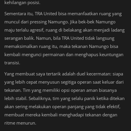
kehilangan posisi.
Sementara itu, TRA United bisa memanfaatkan ruang yang
muncul dari pressing Namungo. Jika bek-bek Namungo
maju terlalu agresif, ruang di belakang akan menjadi ladang
serangan balik. Namun, bila TRA United tidak langsung
memaksimalkan ruang itu, maka tekanan Namungo bisa
kembali mengunci permainan dan menghapus keuntungan
transisi.
Yang membuat saya tertarik adalah duel kecermatan: siapa
yang lebih cepat menyusun segitiga operan saat keluar dari
tekanan. Tim yang memiliki opsi operan aman biasanya
lebih stabil. Sebaliknya, tim yang selalu panik ketika ditekan
akan sering melakukan operan panjang yang tidak efektif,
membuat mereka kembali menghadapi tekanan dengan
ritme menurun.