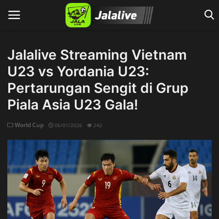
Jalalive Streaming Vietnam
U23 vs Yordania U23:
Home
Pertarungan Sengit di Grup
Piala Asia U23 Gala!
World Cup
06/01/2026
242