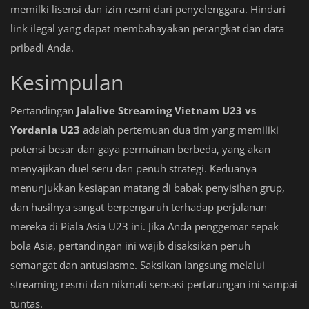
memilki lisensi dan izin resmi dari penyelenggara. Hindari
link ilegal yang dapat membahayakan perangkat dan data
pribadi Anda.
Kesimpulan
Pertandingan
Jalalive Streaming Vietnam U23 vs
Yordania U23
adalah pertemuan dua tim yang memiliki
potensi besar dan gaya permainan berbeda, yang akan
menyajikan duel seru dan penuh strategi. Keduanya
menunjukkan kesiapan matang di babak penyisihan grup,
dan hasilnya sangat berpengaruh terhadap perjalanan
mereka di Piala Asia U23 ini. Jika Anda penggemar sepak
bola Asia, pertandingan ini wajib disaksikan penuh
semangat dan antusiasme. Saksikan langsung melalui
streaming resmi dan nikmati sensasi pertarungan ini sampai
tuntas.