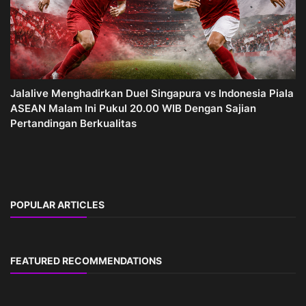
Jalalive Menghadirkan Duel Singapura vs Indonesia Piala
ASEAN Malam Ini Pukul 20.00 WIB Dengan Sajian
Pertandingan Berkualitas
POPULAR ARTICLES
FEATURED RECOMMENDATIONS