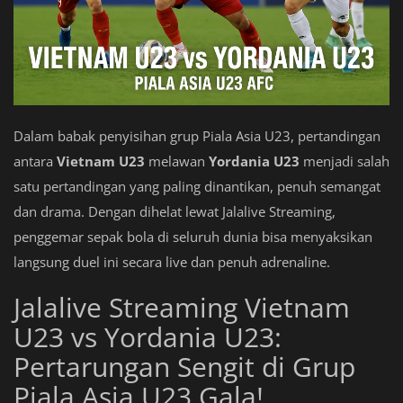
Dalam babak penyisihan grup Piala Asia U23, pertandingan
antara
Vietnam U23
melawan
Yordania U23
menjadi salah
satu pertandingan yang paling dinantikan, penuh semangat
dan drama. Dengan dihelat lewat Jalalive Streaming,
penggemar sepak bola di seluruh dunia bisa menyaksikan
langsung duel ini secara live dan penuh adrenaline.
Jalalive Streaming Vietnam
U23 vs Yordania U23:
Pertarungan Sengit di Grup
Piala Asia U23 Gala!