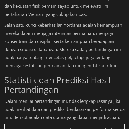
dan kekuatan fisik pemain sayap untuk melewati lini
pertahanan Vietnam yang cukup kompak.
Salah satu kunci keberhasilan Yordania adalah kemampuan
mereka dalam menjaga intensitas permainan, menjaga
konsentrasi dan disiplin, serta kemampuan beradaptasi
dengan situasi di lapangan. Mereka sadar, pertandingan ini
tidak hanya tentang mencetak gol, tetapi juga tentang
menjaga kestabilan permainan dan mengendalikan ritme.
Statistik dan Prediksi Hasil
Pertandingan
Dalam menilai pertandingan ini, tidak lengkap rasanya jika
tidak melihat data dan prediksi berdasarkan performa kedua
tim. Berikut adalah data utama yang dapat menjadi acuan: