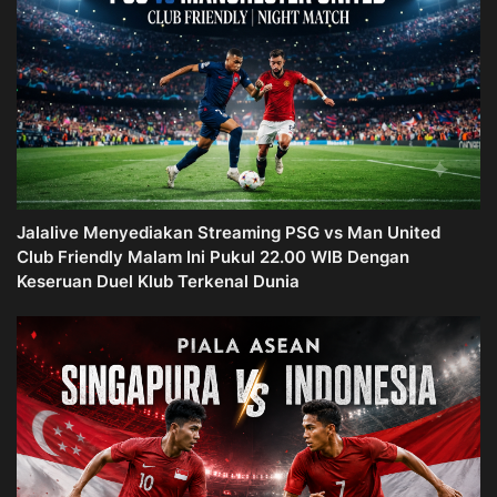
Jalalive Menyediakan Streaming PSG vs Man United
Club Friendly Malam Ini Pukul 22.00 WIB Dengan
Keseruan Duel Klub Terkenal Dunia