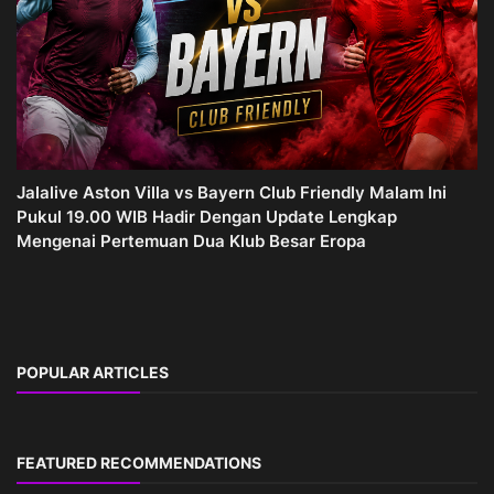
Jalalive Aston Villa vs Bayern Club Friendly Malam Ini
Pukul 19.00 WIB Hadir Dengan Update Lengkap
Mengenai Pertemuan Dua Klub Besar Eropa
POPULAR ARTICLES
FEATURED RECOMMENDATIONS