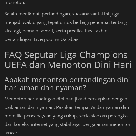
monoton.
Selain menikmati pertandingan, suasana santai ini juga
menjadi waktu yang tepat untuk berbagi pendapat tentang
strategi, pemain favorit, serta prediksi hasil akhir
pertandingan Liverpool vs Qarabag.
FAQ Seputar Liga Champions
UEFA dan Menonton Dini Hari
Apakah menonton pertandingan dini
hari aman dan nyaman?
Menonton pertandingan dini hari jika dipersiapkan dengan
baik aman dan nyaman. Pastikan tempat Anda nyaman dan
memiliki pencahayaan yang cukup, serta siapkan perangkat
dan koneksi internet yang stabil agar pengalaman menonton
lancar.