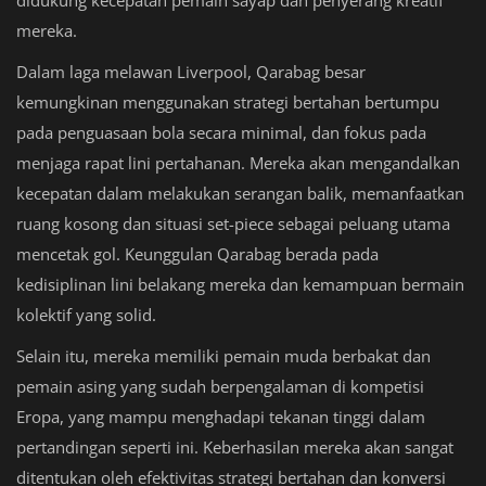
mereka.
Dalam laga melawan Liverpool, Qarabag besar
kemungkinan menggunakan strategi bertahan bertumpu
pada penguasaan bola secara minimal, dan fokus pada
menjaga rapat lini pertahanan. Mereka akan mengandalkan
kecepatan dalam melakukan serangan balik, memanfaatkan
ruang kosong dan situasi set-piece sebagai peluang utama
mencetak gol. Keunggulan Qarabag berada pada
kedisiplinan lini belakang mereka dan kemampuan bermain
kolektif yang solid.
Selain itu, mereka memiliki pemain muda berbakat dan
pemain asing yang sudah berpengalaman di kompetisi
Eropa, yang mampu menghadapi tekanan tinggi dalam
pertandingan seperti ini. Keberhasilan mereka akan sangat
ditentukan oleh efektivitas strategi bertahan dan konversi