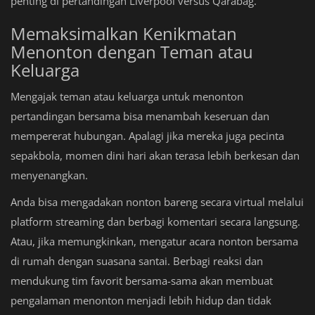
penting di pertandingan Liverpool versus Qarabag.
Memaksimalkan Kenikmatan
Menonton dengan Teman atau
Keluarga
Mengajak teman atau keluarga untuk menonton
pertandingan bersama bisa menambah keseruan dan
mempererat hubungan. Apalagi jika mereka juga pecinta
sepakbola, momen dini hari akan terasa lebih berkesan dan
menyenangkan.
Anda bisa mengadakan nonton bareng secara virtual melalui
platform streaming dan berbagi komentari secara langsung.
Atau, jika memungkinkan, mengatur acara nonton bersama
di rumah dengan suasana santai. Berbagi reaksi dan
mendukung tim favorit bersama-sama akan membuat
pengalaman menonton menjadi lebih hidup dan tidak