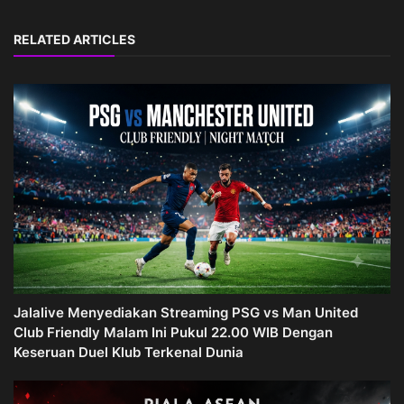
RELATED ARTICLES
Jalalive Menyediakan Streaming PSG vs Man United
Club Friendly Malam Ini Pukul 22.00 WIB Dengan
Keseruan Duel Klub Terkenal Dunia