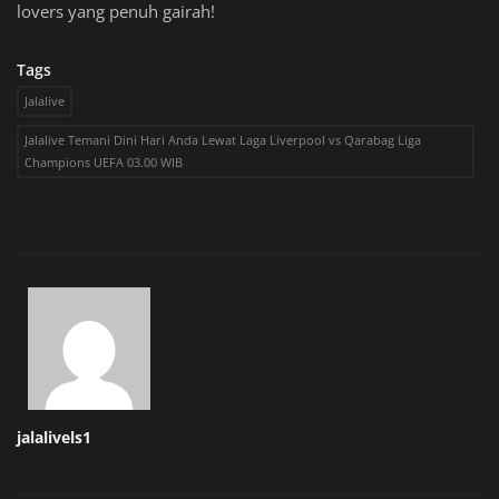
lovers yang penuh gairah!
Tags
Jalalive
Jalalive Temani Dini Hari Anda Lewat Laga Liverpool vs Qarabag Liga
Champions UEFA 03.00 WIB
jalalivels1