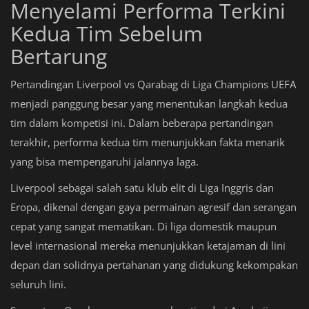
Menyelami Performa Terkini
Kedua Tim Sebelum
Bertarung
Pertandingan Liverpool vs Qarabag di Liga Champions UEFA
menjadi panggung besar yang menentukan langkah kedua
tim dalam kompetisi ini. Dalam beberapa pertandingan
terakhir, performa kedua tim menunjukkan fakta menarik
yang bisa mempengaruhi jalannya laga.
Liverpool sebagai salah satu klub elit di Liga Inggris dan
Eropa, dikenal dengan gaya permainan agresif dan serangan
cepat yang sangat mematikan. Di liga domestik maupun
level internasional mereka menunjukkan ketajaman di lini
depan dan solidnya pertahanan yang didukung kekompakan
seluruh lini.