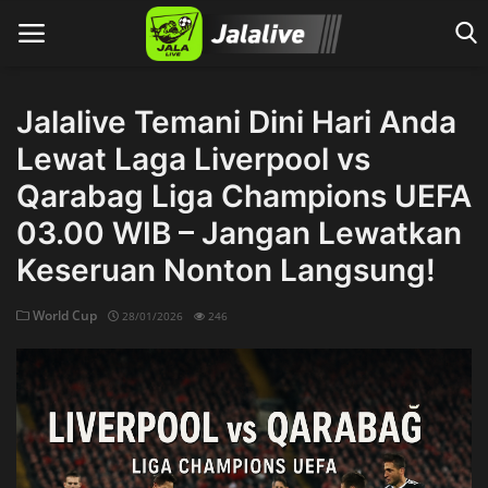
Jalalive Temani Dini Hari Anda
Lewat Laga Liverpool vs
Home
Qarabag Liga Champions UEFA
03.00 WIB – Jangan Lewatkan
Keseruan Nonton Langsung!
World Cup
28/01/2026
246