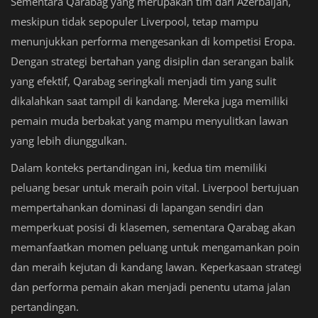
Sementara Qarabag yang merupakan tim dari Azerbaijan,
meskipun tidak sepopuler Liverpool, tetap mampu
menunjukkan performa mengesankan di kompetisi Eropa.
Dengan strategi bertahan yang disiplin dan serangan balik
yang efektif, Qarabag seringkali menjadi tim yang sulit
dikalahkan saat tampil di kandang. Mereka juga memiliki
pemain muda berbakat yang mampu menyulitkan lawan
yang lebih diunggulkan.
Dalam konteks pertandingan ini, kedua tim memiliki
peluang besar untuk meraih poin vital. Liverpool bertujuan
mempertahankan dominasi di lapangan sendiri dan
memperkuat posisi di klasemen, sementara Qarabag akan
memanfaatkan momen peluang untuk mengamankan poin
dan meraih kejutan di kandang lawan. Keperkasaan strategi
dan performa pemain akan menjadi penentu utama jalan
pertandingan.