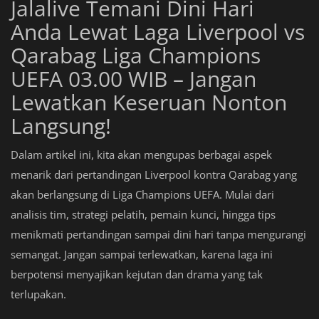
Jalalive Temani Dini Hari
Anda Lewat Laga Liverpool vs
Qarabag Liga Champions
UEFA 03.00 WIB – Jangan
Lewatkan Keseruan Nonton
Langsung!
Dalam artikel ini, kita akan mengupas berbagai aspek
menarik dari pertandingan Liverpool kontra Qarabag yang
akan berlangsung di Liga Champions UEFA. Mulai dari
analisis tim, strategi pelatih, pemain kunci, hingga tips
menikmati pertandingan sampai dini hari tanpa mengurangi
semangat. Jangan sampai terlewatkan, karena laga ini
berpotensi menyajikan kejutan dan drama yang tak
terlupakan.