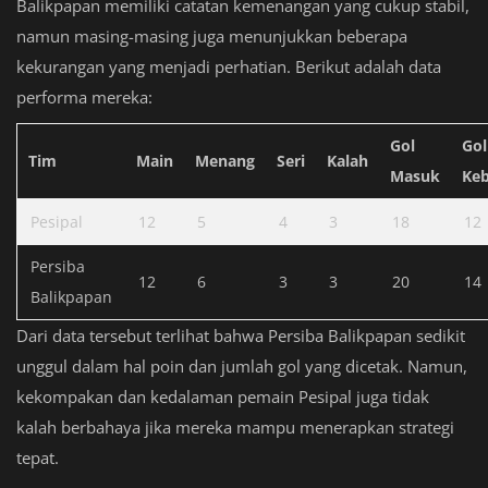
Balikpapan memiliki catatan kemenangan yang cukup stabil,
namun masing-masing juga menunjukkan beberapa
kekurangan yang menjadi perhatian. Berikut adalah data
performa mereka:
Gol
Gol
Tim
Main
Menang
Seri
Kalah
Masuk
Ke
Pesipal
12
5
4
3
18
12
Persiba
12
6
3
3
20
14
Balikpapan
Dari data tersebut terlihat bahwa Persiba Balikpapan sedikit
unggul dalam hal poin dan jumlah gol yang dicetak. Namun,
kekompakan dan kedalaman pemain Pesipal juga tidak
kalah berbahaya jika mereka mampu menerapkan strategi
tepat.