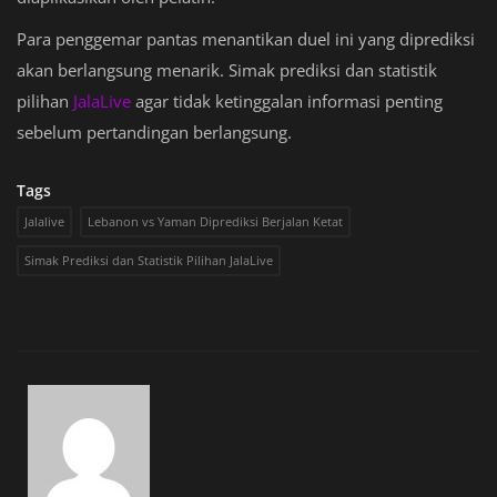
Para penggemar pantas menantikan duel ini yang diprediksi
akan berlangsung menarik. Simak prediksi dan statistik
pilihan
JalaLive
agar tidak ketinggalan informasi penting
sebelum pertandingan berlangsung.
Tags
Jalalive
Lebanon vs Yaman Diprediksi Berjalan Ketat
Simak Prediksi dan Statistik Pilihan JalaLive