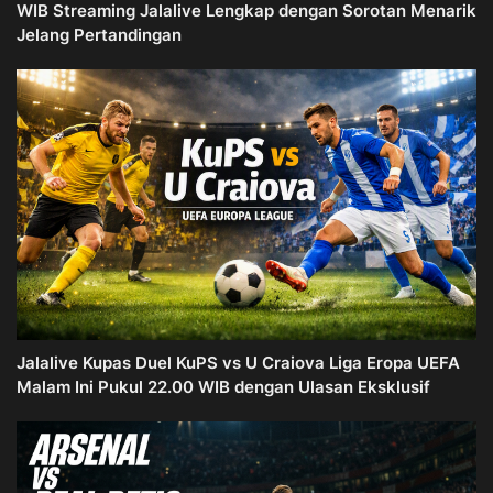
WIB Streaming Jalalive Lengkap dengan Sorotan Menarik
Jelang Pertandingan
Jalalive Kupas Duel KuPS vs U Craiova Liga Eropa UEFA
Malam Ini Pukul 22.00 WIB dengan Ulasan Eksklusif