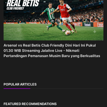
Arsenal vs Real Betis Club Friendly Dini Hari Ini Pukul
01.30 WIB Streaming Jalalive Live - Nikmati
Pertandingan Pemanasan Musim Baru yang Berkualitas
POPULAR ARTICLES
FEATURED RECOMMENDATIONS