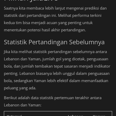
Saatnya kita membaca lebih lanjut mengenai prediksi dan
statistik dari pertandingan ini. Melihat performa terkini
kedua tim bisa menjadi acuan yang penting untuk
menentukan potensi hasil akhir pertandingan.
Statistik Pertandingan Sebelumnya
Jika kita melihat statistik pertandingan sebelumnya antara
Lebanon dan Yaman, jumlah gol yang dicetak, penguasaan
bola, dan jumlah tembakan tepat sasaran menjadi indikator
penting. Lebanon biasanya lebih unggul dalam penguasaan
bola, sedangkan Yaman lebih efektif dalam memanfaatkan
peluang yang ada.
Berikut adalah data statistik pertemuan terakhir antara
Lebanon dan Yaman: