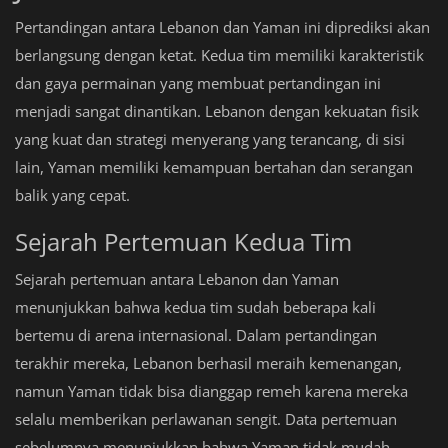
Pertandingan antara Lebanon dan Yaman ini diprediksi akan
berlangsung dengan ketat. Kedua tim memiliki karakteristik
dan gaya permainan yang membuat pertandingan ini
menjadi sangat dinantikan. Lebanon dengan kekuatan fisik
yang kuat dan strategi menyerang yang terancang, di sisi
lain, Yaman memiliki kemampuan bertahan dan serangan
balik yang cepat.
Sejarah Pertemuan Kedua Tim
Sejarah pertemuan antara Lebanon dan Yaman
menunjukkan bahwa kedua tim sudah beberapa kali
bertemu di arena internasional. Dalam pertandingan
terakhir mereka, Lebanon berhasil meraih kemenangan,
namun Yaman tidak bisa dianggap remeh karena mereka
selalu memberikan perlawanan sengit. Data pertemuan
sebelumnya menunjukkan bahwa Yaman tidak mudah