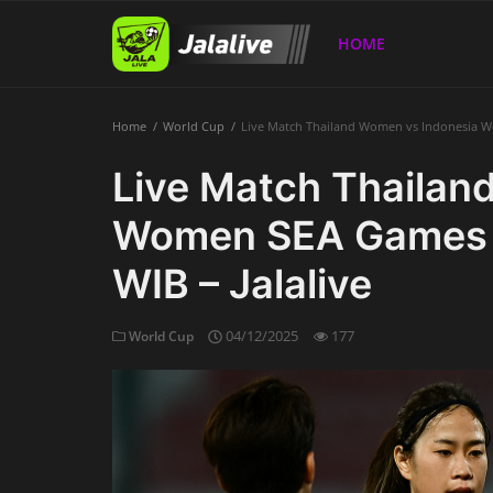
HOME
Home
World Cup
Live Match Thailand Women vs Indonesia Wo
Home
Live Match Thailan
Women SEA Games 2
WIB – Jalalive
04/12/2025
177
World Cup