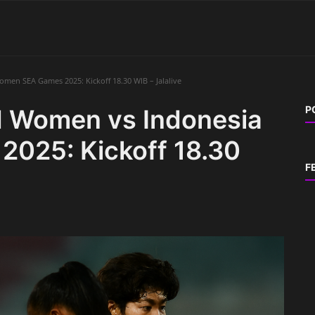
men SEA Games 2025: Kickoff 18.30 WIB – Jalalive
P
d Women vs Indonesia
025: Kickoff 18.30
F