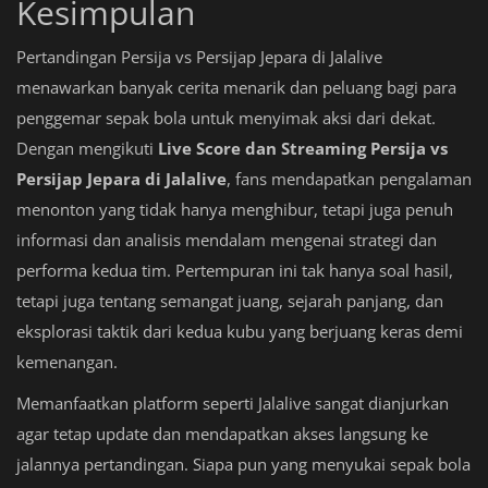
Kesimpulan
Pertandingan Persija vs Persijap Jepara di Jalalive
menawarkan banyak cerita menarik dan peluang bagi para
penggemar sepak bola untuk menyimak aksi dari dekat.
Dengan mengikuti
Live Score dan Streaming Persija vs
Persijap Jepara di Jalalive
, fans mendapatkan pengalaman
menonton yang tidak hanya menghibur, tetapi juga penuh
informasi dan analisis mendalam mengenai strategi dan
performa kedua tim. Pertempuran ini tak hanya soal hasil,
tetapi juga tentang semangat juang, sejarah panjang, dan
eksplorasi taktik dari kedua kubu yang berjuang keras demi
kemenangan.
Memanfaatkan platform seperti Jalalive sangat dianjurkan
agar tetap update dan mendapatkan akses langsung ke
jalannya pertandingan. Siapa pun yang menyukai sepak bola