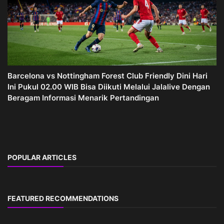
Barcelona vs Nottingham Forest Club Friendly Dini Hari
Ini Pukul 02.00 WIB Bisa Diikuti Melalui Jalalive Dengan
Beragam Informasi Menarik Pertandingan
POPULAR ARTICLES
FEATURED RECOMMENDATIONS