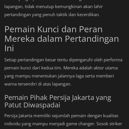
lapangan, tidak menutup kemungkinan akan lahir
pertandingan yang penuh taktik dan kecerdikan.
Pemain Kunci dan Peran
Mereka dalam Pertandingan
Ini
Setiap pertandingan besar tentu dipengaruhi oleh performa
pemain kunci dari kedua tim. Mereka adalah aktor utama
yang mampu menentukan jalannya laga serta memberi
warna tersendiri di atas lapangan.
Pemain Pihak Persija Jakarta yang
Patut Diwaspadai
Persija Jakarta memiliki sejumlah pemain dengan kualitas
individu yang mampu menjadi game changer. Sosok striker