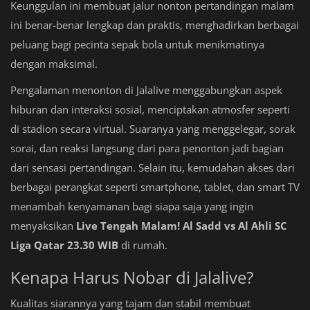
Keunggulan ini membuat jalur nonton pertandingan malam
ini benar-benar lengkap dan praktis, menghadirkan berbagai
peluang bagi pecinta sepak bola untuk menikmatinya
dengan maksimal.
Pengalaman menonton di Jalalive menggabungkan aspek
hiburan dan interaksi sosial, menciptakan atmosfer seperti
di stadion secara virtual. Suaranya yang menggelegar, sorak
sorai, dan reaksi langsung dari para penonton jadi bagian
dari sensasi pertandingan. Selain itu, kemudahan akses dari
berbagai perangkat seperti smartphone, tablet, dan smart TV
menambah kenyamanan bagi siapa saja yang ingin
menyaksikan
Live Tengah Malam! Al Sadd vs Al Ahli SC
Liga Qatar 23.30 WIB
di rumah.
Kenapa Harus Nobar di Jalalive?
Kualitas siarannya yang tajam dan stabil membuat