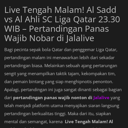
Live Tengah Malam! Al Sadd
vs Al Ahli SC Liga Qatar 23.30
WIB – Pertandingan Panas
Wajib Nobar di Jalalive
Bagi pecinta sepak bola Qatar dan penggemar Liga Qatar,
pertandingan malam ini menawarkan lebih dari sekadar
pertandingan biasa. Melainkan sebuah ajang pertarungan
sengit yang menampilkan taktik tajam, kekompakan tim,
dan pemain bintang yang siap menghipnotis penonton.
Apalagi, pertandingan ini juga sangat dinanti sebagai bagian
dari
pertandingan panas wajib nonton di
Jalalive
yang
telah menjadi platform utama menyajikan siaran langsung
pertandingan berkualitas tinggi. Maka dari itu, siapkan
mental dan semangat, karena
Live Tengah Malam! Al