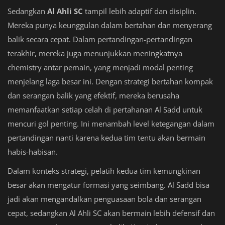
Sedangkan
Al Ahli SC
tampil lebih adaptif dan disiplin.
Mereka punya keunggulan dalam bertahan dan menyerang
balik secara cepat. Dalam pertandingan-pertandingan
terakhir, mereka juga menunjukkan meningkatnya
chemistry antar pemain, yang menjadi modal penting
menjelang laga besar ini. Dengan strategi bertahan kompak
dan serangan balik yang efektif, mereka berusaha
memanfaatkan setiap celah di pertahanan Al Sadd untuk
mencuri gol penting. Ini menambah level ketegangan dalam
pertandingan nanti karena kedua tim tentu akan bermain
habis-habisan.
Dalam konteks strategi, pelatih kedua tim kemungkinan
besar akan mengatur formasi yang seimbang. Al Sadd bisa
jadi akan mengandalkan penguasaan bola dan serangan
cepat, sedangkan Al Ahli SC akan bermain lebih defensif dan