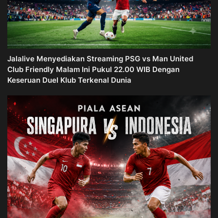
Jalalive Menyediakan Streaming PSG vs Man United
Club Friendly Malam Ini Pukul 22.00 WIB Dengan
Keseruan Duel Klub Terkenal Dunia