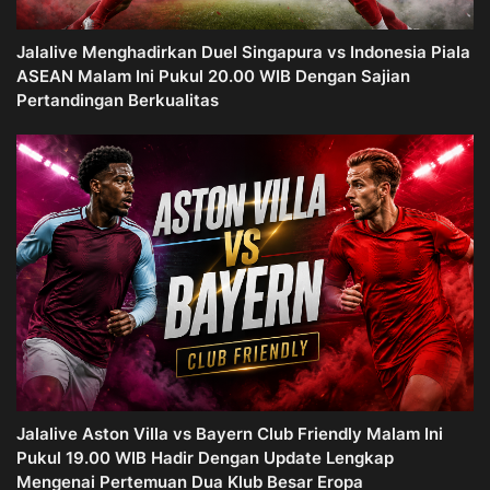
Jalalive Menghadirkan Duel Singapura vs Indonesia Piala
ASEAN Malam Ini Pukul 20.00 WIB Dengan Sajian
Pertandingan Berkualitas
Jalalive Aston Villa vs Bayern Club Friendly Malam Ini
Pukul 19.00 WIB Hadir Dengan Update Lengkap
Mengenai Pertemuan Dua Klub Besar Eropa