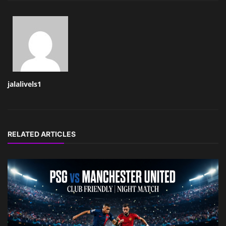
jalalivels1
RELATED ARTICLES