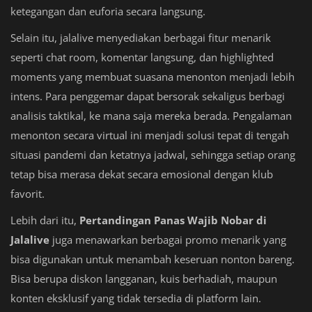
ketegangan dan euforia secara langsung.
Selain itu, jalalive menyediakan berbagai fitur menarik
seperti chat room, komentar langsung, dan highlighted
moments yang membuat suasana menonton menjadi lebih
intens. Para penggemar dapat bersorak sekaligus berbagi
analisis taktikal, ke mana saja mereka berada. Pengalaman
menonton secara virtual ini menjadi solusi tepat di tengah
situasi pandemi dan ketatnya jadwal, sehingga setiap orang
tetap bisa merasa dekat secara emosional dengan klub
favorit.
Lebih dari itu,
Pertandingan Panas Wajib Nobar di
Jalalive
juga menawarkan berbagai promo menarik yang
bisa digunakan untuk menambah keseruan nonton bareng.
Bisa berupa diskon langganan, kuis berhadiah, maupun
konten eksklusif yang tidak tersedia di platform lain.