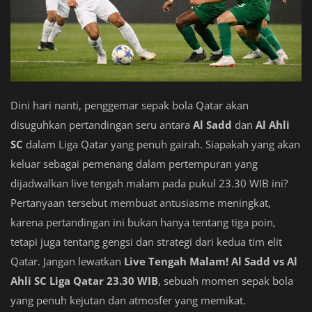
Dini hari nanti, penggemar sepak bola Qatar akan
disuguhkan pertandingan seru antara
Al Sadd
dan
Al Ahli
SC
dalam Liga Qatar yang penuh gairah. Siapakah yang akan
keluar sebagai pemenang dalam pertempuran yang
dijadwalkan live tengah malam pada pukul 23.30 WIB ini?
Pertanyaan tersebut membuat antusiasme meningkat,
karena pertandingan ini bukan hanya tentang tiga poin,
tetapi juga tentang gengsi dan strategi dari kedua tim elit
Qatar. Jangan lewatkan
Live Tengah Malam! Al Sadd vs Al
Ahli SC Liga Qatar 23.30 WIB
, sebuah momen sepak bola
yang penuh kejutan dan atmosfer yang memikat.