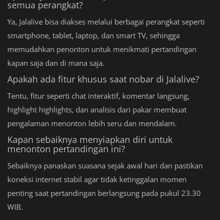
semua perangkat?
Ya, Jalalive bisa diakses melalui berbagai perangkat seperti
smartphone, tablet, laptop, dan smart TV, sehingga
memudahkan penonton untuk menikmati pertandingan
kapan saja dan di mana saja.
Apakah ada fitur khusus saat nobar di Jalalive?
Tentu, fitur seperti chat interaktif, komentar langsung,
highlight highlights, dan analisis dari pakar membuat
pengalaman menonton lebih seru dan mendalam.
Kapan sebaiknya menyiapkan diri untuk
menonton pertandingan ini?
Sebaiknya panaskan suasana sejak awal hari dan pastikan
koneksi internet stabil agar tidak ketinggalan momen
penting saat pertandingan berlangsung pada pukul 23.30
WIB.