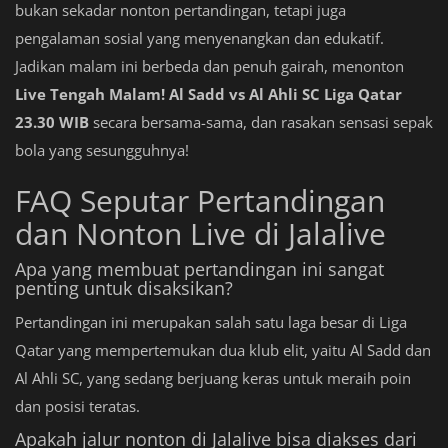
bukan sekadar nonton pertandingan, tetapi juga
pengalaman sosial yang menyenangkan dan edukatif.
Jadikan malam ini berbeda dan penuh gairah, menonton
Live Tengah Malam! Al Sadd vs Al Ahli SC Liga Qatar
23.30 WIB
secara bersama-sama, dan rasakan sensasi sepak
bola yang sesungguhnya!
FAQ Seputar Pertandingan
dan Nonton Live di Jalalive
Apa yang membuat pertandingan ini sangat
penting untuk disaksikan?
Pertandingan ini merupakan salah satu laga besar di Liga
Qatar yang mempertemukan dua klub elit, yaitu Al Sadd dan
Al Ahli SC, yang sedang berjuang keras untuk meraih poin
dan posisi teratas.
Apakah jalur nonton di Jalalive bisa diakses dari