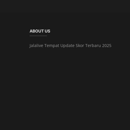
ABOUT US
Jalalive Tempat Update Skor Terbaru 2025