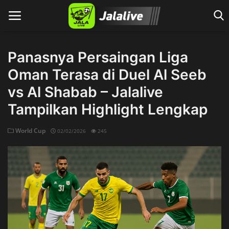
Panasnya Persaingan Liga
Oman Terasa di Duel Al Seeb
Home
vs Al Shabab – Jalalive
Tampilkan Highlight Lengkap
World Cup
02/02/2026
245