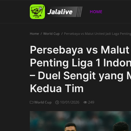
HOME
Home
World Cup
Persebaya vs Malut United Jadi Laga Penting
Home
Persebaya vs Malut
Penting Liga 1 Indone
– Duel Sengit yang
Kedua Tim
10/01/2026
249
World Cup