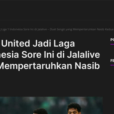
 Liga 1 Indonesia Sore Ini di Jalalive – Duel Sengit yang Mempertaruhkan Nasib Kedua
P
 United Jadi Laga
sia Sore Ini di Jalalive
F
 Mempertaruhkan Nasib