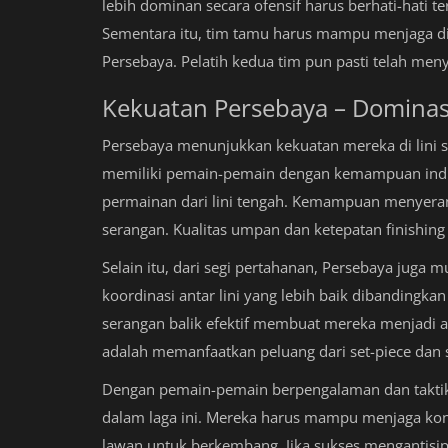
lebih dominan secara ofensif harus berhati-hati te
Sementara itu, tim tamu harus mampu menjaga dis
Persebaya. Pelatih kedua tim pun pasti telah men
Kekuatan Persebaya – Dominas
Persebaya menunjukkan kekuatan mereka di lini s
memiliki pemain-pemain dengan kemampuan in
permainan dari lini tengah. Kemampuan menyeran
serangan. Kualitas umpan dan ketepatan finishi
Selain itu, dari segi pertahanan, Persebaya juga 
koordinasi antar lini yang lebih baik dibanding
serangan balik efektif membuat mereka menjadi 
adalah memanfaatkan peluang dari set-piece dan 
Dengan pemain-pemain berpengalaman dan taktik
dalam laga ini. Mereka harus mampu menjaga kon
lawan untuk berkembang. Jika sukses mengantisipa