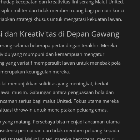
rhadap kecepatan dan kreativitas lini serang Malut United.
iplin militer dan tidak memberi ruang bagi pemain kunci
yiapkan strategi khusus untuk mengatasi kekuatan lawan.
i dan Kreativitas di Depan Gawang
erang selama beberapa pertandingan terakhir. Mereka
dividu yang mumpuni dan kemampuan mengatur
g yang variatif mempersulit lawan untuk menebak pola
ng merupakan keunggulan mereka.
mulai menunjukkan soliditas yang meningkat, berkat
kan awal musim. Gabungan antara penguasaan bola dan
ancaman serius bagi malut United. Fokus utama mereka
situasi throw-in untuk menciptakan peluang emas.
 yang matang, Persebaya bisa menjadi ancaman utama
sistensi permainan dan tidak memberi peluang kepada
si strategi Malut United, mereka berpotensi mencuri