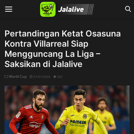
Pertandingan Ketat Osasuna
Kontra Villarreal Siap
Home
Mengguncang La Liga –
Saksikan di Jalalive
World Cup
31/01/2026
232