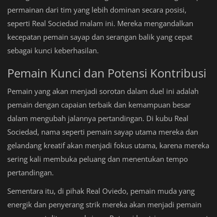
permainan dari tim yang lebih dominan secara posisi,
seperti Real Sociedad malam ini. Mereka mengandalkan
kecepatan pemain sayap dan serangan balik yang cepat
sebagai kunci keberhasilan.
Pemain Kunci dan Potensi Kontribusi
Pemain yang akan menjadi sorotan dalam duel ini adalah
pemain dengan capaian terbaik dan kemampuan besar
dalam mengubah jalannya pertandingan. Di kubu Real
Sociedad, nama seperti pemain sayap utama mereka dan
gelandang kreatif akan menjadi fokus utama, karena mereka
sering kali membuka peluang dan menentukan tempo
pertandingan.
Sementara itu, di pihak Real Oviedo, pemain muda yang
energik dan penyerang strik mereka akan menjadi pemain