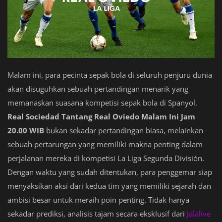
Malam ini, para pecinta sepak bola di seluruh penjuru dunia
akan disuguhkan sebuah pertandingan menarik yang
memanaskan suasana kompetisi sepak bola di Spanyol.
Real Sociedad Tantang Real Oviedo Malam Ini Jam
20.00 WIB
bukan sekadar pertandingan biasa, melainkan
sebuah pertarungan yang memiliki makna penting dalam
perjalanan mereka di kompetisi La Liga Segunda División.
Dengan waktu yang sudah ditentukan, para penggemar siap
menyaksikan aksi dari kedua tim yang memiliki sejarah dan
ambisi besar untuk meraih poin penting. Tidak hanya
sekadar prediksi, analisis tajam secara eksklusif dari
Jalalive