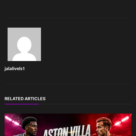
jalalivels1
RELATED ARTICLES