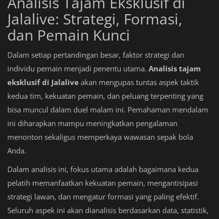
Analisis Tajam Eksklusif di
Jalalive: Strategi, Formasi,
dan Pemain Kunci
Dalam setiap pertandingan besar, faktor strategi dan
individu pemain menjadi penentu utama.
Analisis tajam
eksklusif di Jalalive
akan mengupas tuntas aspek taktik
kedua tim, kekuatan pemain, dan peluang terpenting yang
bisa muncul dalam duel malam ini. Pemahaman mendalam
ini diharapkan mampu meningkatkan pengalaman
menonton sekaligus memperkaya wawasan sepak bola
Anda.
Dalam analisis ini, fokus utama adalah bagaimana kedua
pelatih memanfaatkan kekuatan pemain, mengantisipasi
strategi lawan, dan mengatur formasi yang paling efektif.
Seluruh aspek ini akan dianalisis berdasarkan data, statistik,