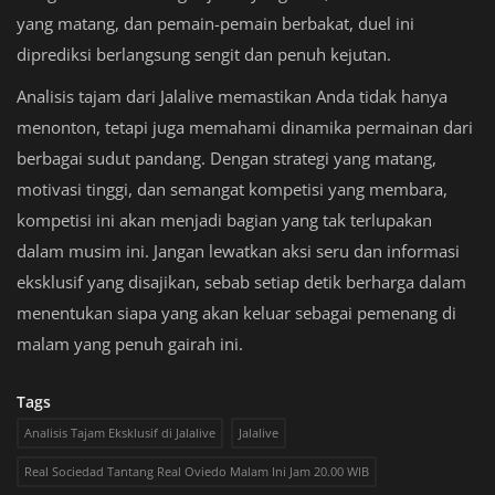
yang matang, dan pemain-pemain berbakat, duel ini
diprediksi berlangsung sengit dan penuh kejutan.
Analisis tajam dari Jalalive memastikan Anda tidak hanya
menonton, tetapi juga memahami dinamika permainan dari
berbagai sudut pandang. Dengan strategi yang matang,
motivasi tinggi, dan semangat kompetisi yang membara,
kompetisi ini akan menjadi bagian yang tak terlupakan
dalam musim ini. Jangan lewatkan aksi seru dan informasi
eksklusif yang disajikan, sebab setiap detik berharga dalam
menentukan siapa yang akan keluar sebagai pemenang di
malam yang penuh gairah ini.
Tags
Analisis Tajam Eksklusif di Jalalive
Jalalive
Real Sociedad Tantang Real Oviedo Malam Ini Jam 20.00 WIB