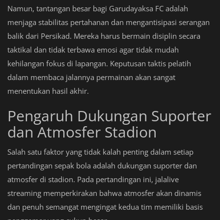
Namun, tantangan besar bagi Garudayaksa FC adalah
menjaga stabilitas pertahanan dan mengantisipasi serangan
balik dari Persikad. Mereka harus bermain disiplin secara
taktikal dan tidak terbawa emosi agar tidak mudah
kehilangan fokus di lapangan. Keputusan taktis pelatih
dalam membaca jalannya permainan akan sangat
menentukan hasil akhir.
Pengaruh Dukungan Suporter
dan Atmosfer Stadion
Salah satu faktor yang tidak kalah penting dalam setiap
pertandingan sepak bola adalah dukungan suporter dan
atmosfer di stadion. Pada pertandingan ini, jalalive
streaming memperkirakan bahwa atmosfer akan dinamis
dan penuh semangat mengingat kedua tim memiliki basis