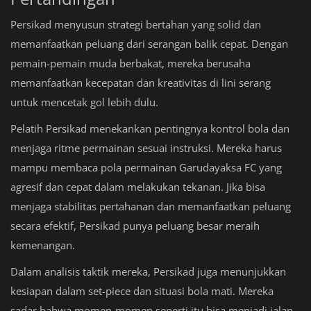
Persikad menyusun strategi bertahan yang solid dan
memanfaatkan peluang dari serangan balik cepat. Dengan
pemain-pemain muda berbakat, mereka berusaha
memanfaatkan kecepatan dan kreativitas di lini serang
untuk mencetak gol lebih dulu.
Pelatih Persikad menekankan pentingnya kontrol bola dan
menjaga ritme permainan sesuai instruksi. Mereka harus
mampu membaca pola permainan Garudayaksa FC yang
agresif dan cepat dalam melakukan tekanan. Jika bisa
menjaga stabilitas pertahanan dan memanfaatkan peluang
secara efektif, Persikad punya peluang besar meraih
kemenangan.
Dalam analisis taktik mereka, Persikad juga menunjukkan
kesiapan dalam set-piece dan situasi bola mati. Mereka
sadar bahwa momen-momen seperti itu bisa menjadi jalan