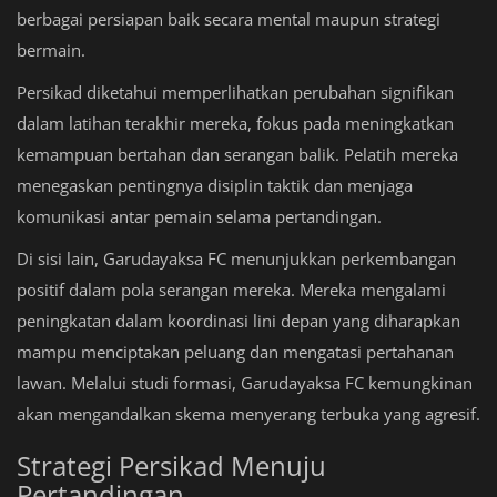
berbagai persiapan baik secara mental maupun strategi
bermain.
Persikad diketahui memperlihatkan perubahan signifikan
dalam latihan terakhir mereka, fokus pada meningkatkan
kemampuan bertahan dan serangan balik. Pelatih mereka
menegaskan pentingnya disiplin taktik dan menjaga
komunikasi antar pemain selama pertandingan.
Di sisi lain, Garudayaksa FC menunjukkan perkembangan
positif dalam pola serangan mereka. Mereka mengalami
peningkatan dalam koordinasi lini depan yang diharapkan
mampu menciptakan peluang dan mengatasi pertahanan
lawan. Melalui studi formasi, Garudayaksa FC kemungkinan
akan mengandalkan skema menyerang terbuka yang agresif.
Strategi Persikad Menuju
Pertandingan