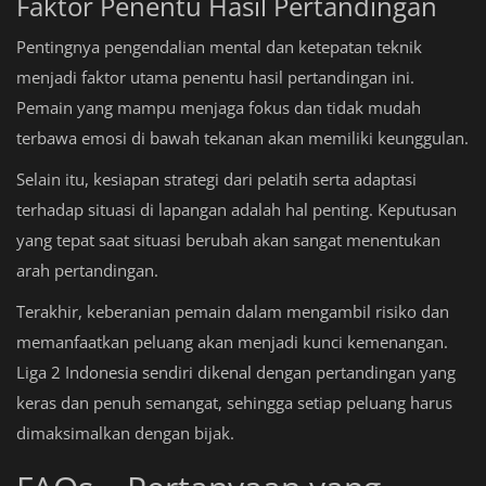
Faktor Penentu Hasil Pertandingan
Pentingnya pengendalian mental dan ketepatan teknik
menjadi faktor utama penentu hasil pertandingan ini.
Pemain yang mampu menjaga fokus dan tidak mudah
terbawa emosi di bawah tekanan akan memiliki keunggulan.
Selain itu, kesiapan strategi dari pelatih serta adaptasi
terhadap situasi di lapangan adalah hal penting. Keputusan
yang tepat saat situasi berubah akan sangat menentukan
arah pertandingan.
Terakhir, keberanian pemain dalam mengambil risiko dan
memanfaatkan peluang akan menjadi kunci kemenangan.
Liga 2 Indonesia sendiri dikenal dengan pertandingan yang
keras dan penuh semangat, sehingga setiap peluang harus
dimaksimalkan dengan bijak.