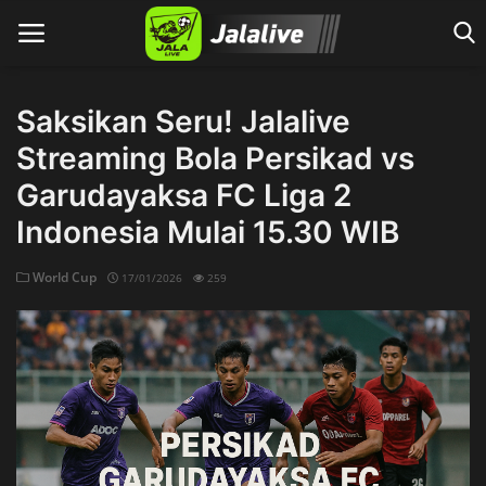
Saksikan Seru! Jalalive
Streaming Bola Persikad vs
Home
Garudayaksa FC Liga 2
Indonesia Mulai 15.30 WIB
World Cup
17/01/2026
259