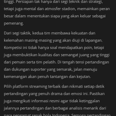
tinggi. Persiapan tak hanya dari segi teknik dan strategi,
tetapi juga mental dan atmosfer stadion, memainkan peran
besar dalam menentukan siapa yang akan keluar sebagai
pemenang.
Dari segi taktik, kedua tim membawa kekuatan dan
kelemahan masing-masing yang akan diuji di lapangan.
Kompetisi ini tidak hanya soal mendapatkan poin, tetapi
juga membuktikan kualitas dan semangat juang yang tinggi
dari pemain serta tim pelatih. Di tengah tensi pertandingan
dan dukungan suporter yang semarak, jalan menuju
kemenangan akan penuh tantangan dan kejutan.
Pilih platform streaming terbaik dan nikmati setiap detik
pertandingan yang penuh drama dan emosi ini. Pastikan
juga mengikuti informasi resmi agar tidak ketinggalan
jalannya pertandingan dan berbagai analisis menarik dari
para pengamat sepak bola Indonesia. Semoga pertandingan