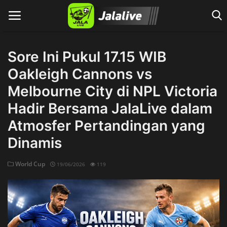
Sore Ini Pukul 17.15 WIB
Oakleigh Cannons vs
Home
Melbourne City di NPL Victoria
Hadir Bersama JalaLive dalam
Atmosfer Pertandingan yang
Dinamis
World Cup
19/06/2026
119