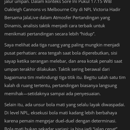
jalur umpan. Dalam konteks Sore Ini Pukul 17.15 WIB
Oakleigh Cannons vs Melbourne City di NPL Victoria Hadir
Bersama JalaLive dalam Atmosfer Pertandingan yang
Dinamis, analisis taktik menjadi cara terbaik untuk
menikmati pertandingan secara lebih “hidup”.
Saya melihat ada tiga ruang yang paling mungkin menjadi
pusat perhatian: area tengah saat bola diperebutkan, sisi
sayap ketika serangan melebar, dan area kotak penalti saat
umpan terakhir dilakukan. Taktik sering berawal dari
bagaimana tim melindungi tiga titik itu. Begitu salah satu tim
kalah di ruang tertentu, pertandingan biasanya langsung
memihak—setidaknya sampai ada penyesuaian.
Selain itu, ada unsur bola mati yang selalu layak diwaspadai.
Di level NPL, eksekusi bola mati kadang lebih berbahaya
karena pemain mengejar duel-duel dengan determinasi.
Bola mati bukan sekadar variasi; ia bisa jadi “jalan cepat”