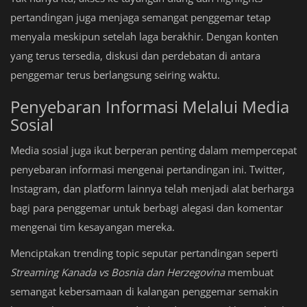
pertandingan juga menjaga semangat penggemar tetap
menyala meskipun setelah laga berakhir. Dengan konten
yang terus tersedia, diskusi dan perdebatan di antara
penggemar terus berlangsung seiring waktu.
Penyebaran Informasi Melalui Media
Sosial
Media sosial juga ikut berperan penting dalam mempercepat
penyebaran informasi mengenai pertandingan ini. Twitter,
Instagram, dan platform lainnya telah menjadi alat berharga
bagi para penggemar untuk berbagi alegasi dan komentar
mengenai tim kesayangan mereka.
Menciptakan trending topic seputar pertandingan seperti
Streaming Kanada vs Bosnia dan Herzegovina
membuat
semangat kebersamaan di kalangan penggemar semakin