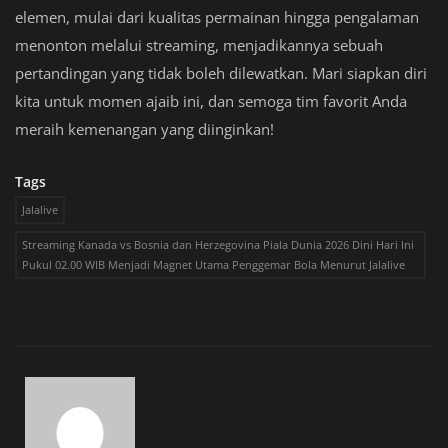
elemen, mulai dari kualitas permainan hingga pengalaman
menonton melalui streaming, menjadikannya sebuah
pertandingan yang tidak boleh dilewatkan. Mari siapkan diri
kita untuk momen ajaib ini, dan semoga tim favorit Anda
meraih kemenangan yang diinginkan!
Tags
Jalalive
Streaming Kanada vs Bosnia dan Herzegovina Piala Dunia 2026 Dini Hari Ini
Pukul 02.00 WIB Menjadi Magnet Utama Penggemar Bola Menurut Jalalive