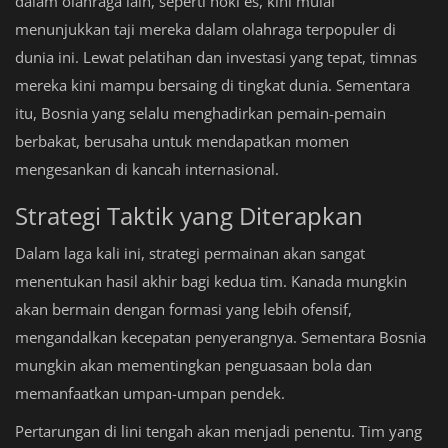
dalam olahraga lain, seperti hoki es, kini mulai
menunjukkan taji mereka dalam olahraga terpopuler di
dunia ini. Lewat pelatihan dan investasi yang tepat, timnas
mereka kini mampu bersaing di tingkat dunia. Sementara
itu, Bosnia yang selalu menghadirkan pemain-pemain
berbakat, berusaha untuk mendapatkan momen
mengesankan di kancah internasional.
Strategi Taktik yang Diterapkan
Dalam laga kali ini, strategi permainan akan sangat
menentukan hasil akhir bagi kedua tim. Kanada mungkin
akan bermain dengan formasi yang lebih ofensif,
mengandalkan kecepatan penyerangnya. Sementara Bosnia
mungkin akan mementingkan penguasaan bola dan
memanfaatkan umpan-umpan pendek.
Pertarungan di lini tengah akan menjadi penentu. Tim yang