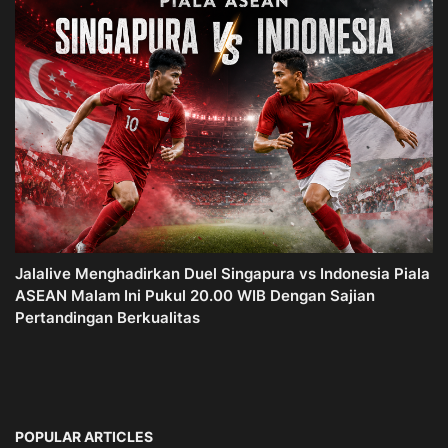
Jalalive Menghadirkan Duel Singapura vs Indonesia Piala
ASEAN Malam Ini Pukul 20.00 WIB Dengan Sajian
Pertandingan Berkualitas
POPULAR ARTICLES