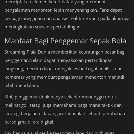
menciptakan elemen keterlibatan yang membuat
pengalaman menonton lebih menyenangkan. Fans dapat
berbagi tanggapan dan analisis real-time yang pada akhirnya
meningkatkan suasana pertandingan.
Manfaat Bagi Penggemar Sepak Bola
Streaming Piala Dunia memberikan keuntungan besar bagi
penggemar. Selain dapat menyaksikan pertandingan
langsung, mereka dapat mengakses berbagai analisis dan
komentar yang membuat pengalaman menonton menjadi
lebih mendalam.
Kini, penggemar tidak hanya sekadar menunggu untuk
melihat gol, tetapi juga memahami bagaimana taktik dan
strategi berjalan di lapangan. Ini adalah sebuah perubahan
paradigma di era digital.
Tak hanya itu, akses ke tayangan ulang dan highlights