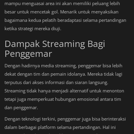
mampu menguasai area ini akan memiliki peluang lebih
besar untuk mencetak gol. Menarik untuk menyaksikan
bagaimana kedua pelatih beradaptasi selama pertandingan
ketika strategi mereka diuji.
Dampak Streaming Bagi
Penggemar
Dengan hadirnya media streaming, penggemar bisa lebih
dekat dengan tim dan pemain idolanya. Mereka tidak lagi
terputus dari akses informasi dan siaran langsung.
Streaming tidak hanya menjadi alternatif untuk menonton
tetapi juga memperkuat hubungan emosional antara tim
dan penggemar.
Dengan teknologi terkini, penggemar juga bisa berinteraksi
dalam berbagai platform selama pertandingan. Hal ini