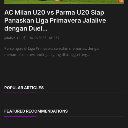
AC Milan U20 vs Parma U20 Siap
Panaskan Liga Primavera Jalalive
dengan Duel...
jalalivels1
16/12/2025
257
Persaingan di Liga Primavera semakin memanas, dengan
menampilkan pertandingan yang di tunggu-tung...
POPULAR ARTICLES
FEATURED RECOMMENDATIONS