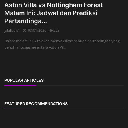
Aston Villa vs Nottingham Forest
Malam Ini: Jadwal dan Prediksi
Pertandinga...
jalalivels1
03/01/2026
253
Dalam malam ini, kita akan menyaksikan sebuah pertandingan yang
penuh antusiasme antara Aston Vil...
POPULAR ARTICLES
FEATURED RECOMMENDATIONS