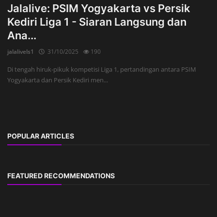
Jalalive: PSIM Yogyakarta vs Persik
Kediri Liga 1 - Siaran Langsung dan
Ana...
jalalivels1
31/10/2025
190
Di tengah hiruk-pikuk kompetisi Liga 1, pertandingan antara PSIM
Yogyakarta dan Persik Kediri men...
POPULAR ARTICLES
FEATURED RECOMMENDATIONS