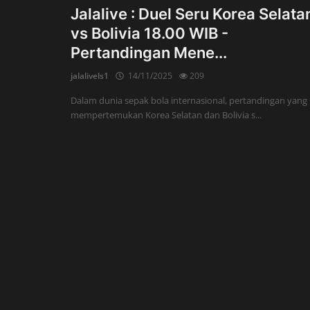
Jalalive : Duel Seru Korea Selata
vs Bolivia 18.00 WIB -
Pertandingan Mene...
jalalivels1
14/11/2025
209
Dalam dunia sepak bola internasional, pertandingan yang
mempertemukan Korea Selatan dan Bolivia s...