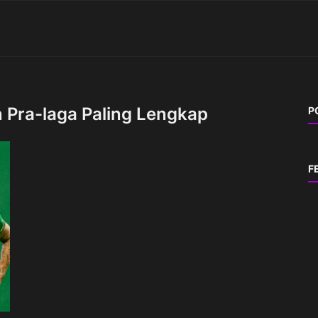
n Pra-laga Paling Lengkap
P
F