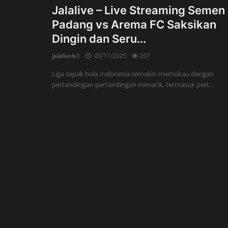
Jalalive – Live Streaming Semen
Padang vs Arema FC Saksikan
Dingin dan Seru...
jalalivels1
03/11/2025
207
Liga sepak bola Indonesia semakin memukau dengan
pertandingan-pertandingan menarik, termasuk pert...