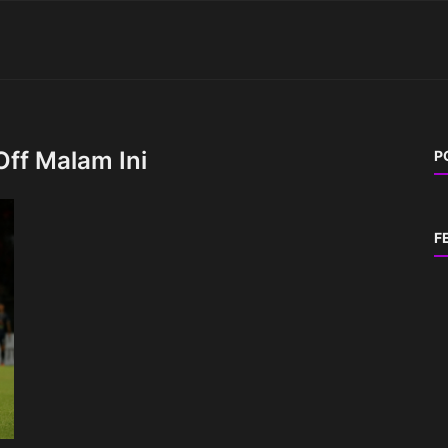
ff Malam Ini
P
F