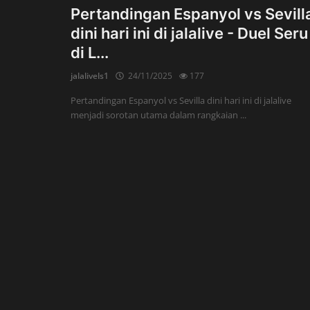
Pertandingan Espanyol vs Sevill
dini hari ini di jalalive - Duel Seru
di L...
jalalivels1
24/11/2025
177
Pertandingan Espanyol vs Sevilla dini hari ini di jalalive
menjadi sorotan utama dalam rangkaian ...