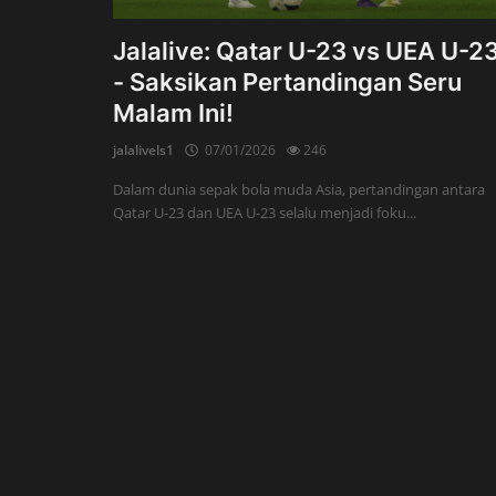
Jalalive: Qatar U-23 vs UEA U-2
- Saksikan Pertandingan Seru
Malam Ini!
jalalivels1
07/01/2026
246
Dalam dunia sepak bola muda Asia, pertandingan antara
Qatar U-23 dan UEA U-23 selalu menjadi foku...