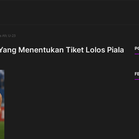
a Afc U-23
Yang Menentukan Tiket Lolos Piala
P
F