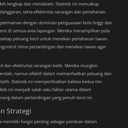
ih lengkap dan mendalam. Statistik ini mencakup
langgaran, serta efektivitas serangan dan pertahanan.
l permainan dengan dominasi penguasaan bola tinggi dan
intens di semua area lapangan. Mereka menampilkan pola
setiap peluang kecil untuk menekan pertahanan lawan.
engontrol ritme pertandingan dan menekan lawan agar
lid dan efektivitas serangan balik. Mereka mungkin
 rendah, namun efektif dalam memanfaatkan peluang dan
atih. Statistik ini memperlihatkan bahwa kedua tim
tik ini menjadi salah satu faktor utama dalam
nang dalam pertandingan yang penuh tensi ini.
n Strategi
uga memiliki fungsi penting sebagai panduan dalam