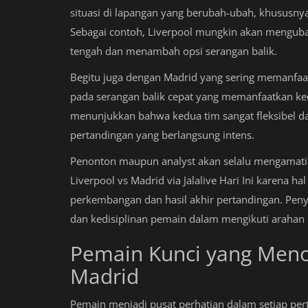
situasi di lapangan yang berubah-ubah, khususny
Sebagai contoh, Liverpool mungkin akan menguba
tengah dan menambah opsi serangan balik.
Begitu juga dengan Madrid yang sering memanfaa
pada serangan balik cepat yang memanfaatkan ke
menunjukkan bahwa kedua tim sangat fleksibel d
pertandingan yang berlangsung intens.
Penonton maupun analyst akan selalu mengamati p
Liverpool vs Madrid via Jalalive Hari Ini karena 
perkembangan dan hasil akhir pertandingan. Penye
dan kedisiplinan pemain dalam mengikuti arahan p
Pemain Kunci yang Menon
Madrid
Pemain menjadi pusat perhatian dalam setiap pe