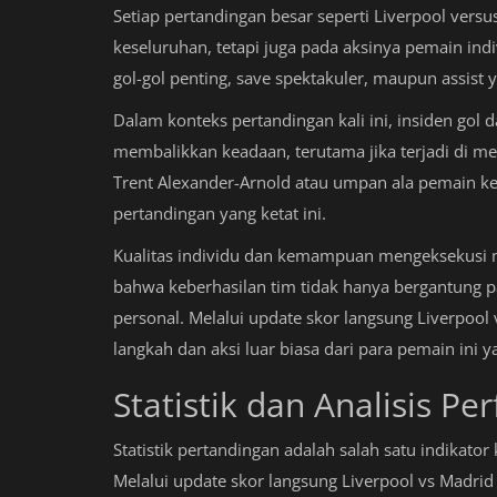
Setiap pertandingan besar seperti Liverpool versu
keseluruhan, tetapi juga pada aksinya pemain in
gol-gol penting, save spektakuler, maupun assist y
Dalam konteks pertandingan kali ini, insiden gol
membalikkan keadaan, terutama jika terjadi di me
Trent Alexander-Arnold atau umpan ala pemain k
pertandingan yang ketat ini.
Kualitas individu dan kemampuan mengeksekusi 
bahwa keberhasilan tim tidak hanya bergantung pa
personal. Melalui update skor langsung Liverpool vs
langkah dan aksi luar biasa dari para pemain ini y
Statistik dan Analisis P
Statistik pertandingan adalah salah satu indikator
Melalui update skor langsung Liverpool vs Madrid via