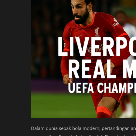
Dalam dunia sepak bola modern, pertandingan anta