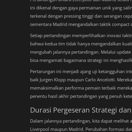
ini dikenal dengan gaya permainan unik yang sali
terkenal dengan pressing tinggi dan serangan cep
sementara Madrid mengandalkan taktik compact d
Setiap pertandingan memperlihatkan inovasi takti
bahwa kedua tim tidak hanya mengandalkan kuali
mengubah jalannya pertandingan. Melalui update 
bisa mengamati bagaimana strategi ini menghasi
Pertarungan ini menjadi ajang uji ketangguhan int
baik Jurgen Klopp maupun Carlo Ancelotti. Mereka
memaksimalkan performa pemain terbaik mereka di 
penentu hasil akhir pertandingan yang penuh ke
Durasi Pergeseran Strategi dan
Dalam jalannya pertandingan, kita dapat melihat a
Liverpool maupun Madrid. Perubahan formasi dan