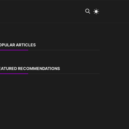
OPULAR ARTICLES
EATURED RECOMMENDATIONS