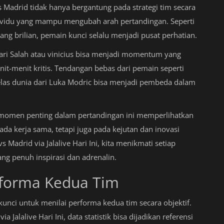
s Madrid tidak hanya bergantung pada strategi tim secara
dividu yang mampu mengubah arah pertandingan. Seperti
ang brilian, pemain kunci selalu menjadi pusat perhatian.
 dari Salah atau vinicius bisa menjadi momentum yang
nit-menit kritis. Tendangan bebas dari pemain seperti
elas dunia dari Luka Modric bisa menjadi pembeda dalam
momen penting dalam pertandingan ini memperlihatkan
da kerja sama, tetapi juga pada kejutan dan inovasi
 Madrid via Jalalive Hari Ini, kita menikmati setiap
ang penuh inspirasi dan adrenalin.
erforma Kedua Tim
 kunci untuk menilai performa kedua tim secara objektif.
 Jalalive Hari Ini, data statistik bisa dijadikan referensi