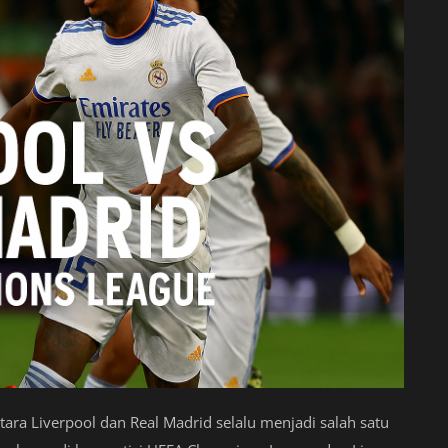
ra Liverpool dan Real Madrid selalu menjadi salah satu