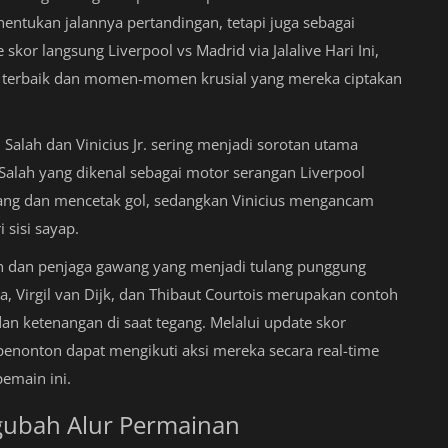
entukan jalannya pertandingan, tetapi juga sebagai
skor langsung Liverpool vs Madrid via Jalalive Hari Ini,
 terbaik dan momen-momen krusial yang mereka ciptakan
alah dan Vinicius Jr. sering menjadi sorotan utama
 Salah yang dikenal sebagai motor serangan Liverpool
ang dan mencetak gol, sedangkan Vinicius mengancam
 sisi sayap.
an dan penjaga gawang yang menjadi tulang punggung
va, Virgil van Dijk, dan Thibaut Courtois merupakan contoh
ketenangan di saat tegang. Melalui update skor
, penonton dapat mengikuti aksi mereka secara real-time
pemain ini.
gubah Alur Permainan